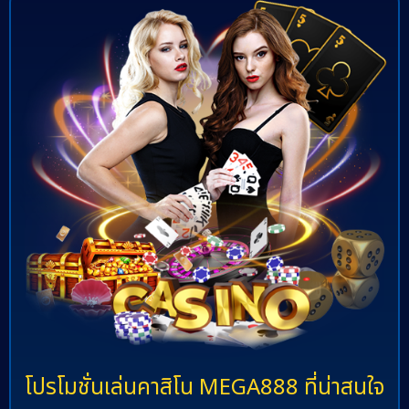
โปรโมชั่นเล่นคาสิโน MEGA888 ที่น่าสนใจ