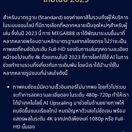
สำหรับมาตรฐาน (Standard) ของค่ายคาสิโนรวมถึงผู้ให้บริการ
ในระบบออนไลน์ ที่มีทางเลือกที่หลากหลายเป็นจุดใหม่ๆสำหรับผู้
เล่น ซึ่งในปี 2023 นี้ ทาง MEGA888 เราได้พัฒนาระบบขึ้นมาที่
หลากหลายพร้อมตามหลักมาตรฐานสากลโดยตรง ไม่ว่าจะเป็น
ภาพสดที่คมชัดในระดับ Full-HD รองรับการเล่นทุกความละเอียด
หน้าจอไปจนถึง 4k ด้วยเทรนในปี 2023 ที่ทางโลกได้ใช้ AI ในการ
ช่วยทำงานรวมถึงเกี่ยวกับการเดิมพัน โดยมีเราได้นำมาใช้ใน
หลากหลายรูปแบบที่น่าสนใจดังนี้
ภาพคมชัดแม้มีความเร็วอินเทอร์ไม่มากพอ โดยทั่วไประบบ
จะทำการลดความละเอียดลง ในระดับ 480p-720p ทำให้เรา
ได้นำเทคโนโลยี่ AI Upscaling มาช่วยในด้านขยายภาพให้
คมชัดขึ้นแบบเรียลไทม์ หมดปัญหาตัวเลขไม่ชัดเจน พร้อม
แสดงผลในระดับ 4K จากปกติเพียงแค่ 1080p หรือ Full-
HD นั้นเอง