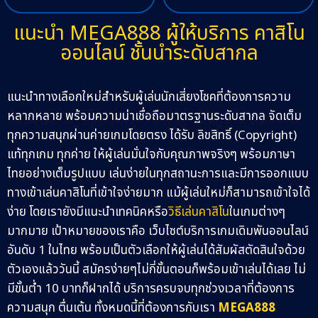
แนะนำ MEGA888 ผู้ให้บริการ คาสิโน
ออนไลน์ ชั้นนำระดับสากล
แนะนำทางเลือกใหม่สำหรับผู้เล่นนักเสี่ยงโชคที่ต้องการความ
หลากหลาย พร้อมความน่าเชื่อถือมาตรฐานระดับสากล จัดเต็ม
ทุกความสนุกผ่านค่ายเกมโดยตรง ได้รับ ลิขสิทธิ์ (Copyright)
แท้ทุกเกม ทุกค่าย ให้ผู้เล่นมั่นใจกับคุณภาพจริงๆ พร้อมภาษา
ไทยอย่างเต็มรูปแบบ เล่นง่ายในทุกสถานะการและมีการออกแบบ
ทางเข้าเล่นคาสิโนที่เข้าใจง่ายมาก แม้ผู้เล่นใหม่ก็สามารถเข้าใจได้
ง่าย โดยเรายังมีแนะนำเทคนิคหรือ
วิธีเล่นคาสิโน
ในเกมต่างๆ
มากมาย เป้าหมายของเราคือ เว็บไซต์บริการเกมเดิมพันออนไลน์
อันดับ 1 ในไทย พร้อมเป็นตัวเลือกให้ผู้เล่นได้สัมผัสตัดสินใจด้วย
ตัวเองแล้ววันนี้ สมัครง่ายๆไม่กี่ขั้นตอนก็พร้อมเข้าเล่นได้เลย ไม่
มีขั้นตํ่า 10 บาทก็ฝากได้ บริการครบจบทุกช่วงเวลาที่ต้องการ
ความสนุก ตื่นเต้น ทั้งหมดนี้ที่ต้องการกับเรา
MEGA888