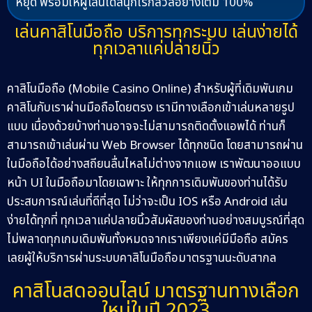
หยุด พร้อมให้ผู้เล่นได้สนุกไรกัลวลอย่างเต็ม 100%
เล่นคาสิโนมือถือ บริการทุกระบบ เล่นง่ายได้
ทุกเวลาแค่ปลายนิ้ว
คาสิโนมือถือ (Mobile Casino Online) สำหรับผู้ที่เดิมพันเกม
คาสิโนกับเราผ่านมือถือโดยตรง เรามีทางเลือกเข้าเล่นหลายรูป
แบบ เนื่องด้วยบ้างท่านอาจจะไม่สามารถติดตั้งแอพได้ ท่านก็
สามารถเข้าเล่นผ่าน Web Browser ได้ทุกชนิด โดยสามารถผ่าน
ในมือถือได้อย่างสถียนลื่นไหลไม่ต่างจากแอพ เราพัฒนาออแบบ
หน้า UI ในมือถือมาโดยเฉพาะ ให้ทุกการเดิมพันของท่านได้รับ
ประสบการณ์เล่นที่ดีที่สุด ไม่ว่าจะเป็น IOS หรือ Android เล่น
ง่ายได้ทุกที่ ทุกเวลาแค่ปลายนิ้วสัมผัสของท่านอย่างสมบูรณ์ที่สุด
ไม่พลาดทุกเกมเดิมพันทั้งหมดจากเราเพียงแค่มีมือถือ สมัคร
เลยผู้ให้บริการผ่านระบบคาสิโนมือถือมาตรฐานนะดับสากล
คาสิโนสดออนไลน์ มาตรฐานทางเลือก
ใหม่ในปี 2023