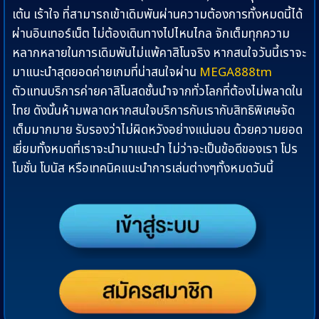
เต้น เร้าใจ ที่สามารถเข้าเดิมพันผ่านความต้องการทั้งหมดนี้ได้
ผ่านอินเทอร์เน็ต ไม่ต้องเดินทางไปไหนไกล จักเต็มทุกความ
หลากหลายในการเดิมพันไม่แพ้คาสิโนจริง หากสนใจวันนี้เราจะ
มาแนะนำสุดยอดค่ายเกมที่น่าสนใจผ่าน
MEGA888tm
ตัวแทนบริการค่ายคาสิโนสดชั้นนำจากทั่วโลกที่ต้องไม่พลาดใน
ไทย ดังนั้นห้ามพลาดหากสนใจบริการกับเรากับสิทธิพิเศษจัด
เต็มมากมาย รับรองว่าไม่ผิดหวังอย่างแน่นอน ด้วยความยอด
เยี่ยมทั้งหมดที่เราจะนำมาแนะนำ ไม่ว่าจะเป็นข้อดีของเรา โปร
โมชั่น โบนัส หรือเทคนิคแนะนำการเล่นต่างๆทั้งหมดวันนี้