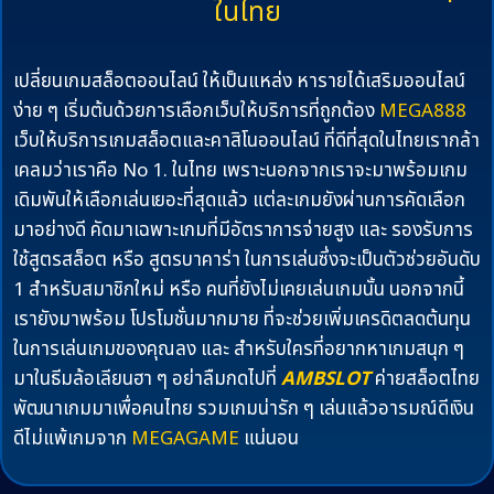
ในไทย
เปลี่ยนเกมสล็อตออนไลน์ ให้เป็นแหล่ง หารายได้เสริมออนไลน์
ง่าย ๆ เริ่มต้นด้วยการเลือกเว็บให้บริการที่ถูกต้อง
MEGA888
เว็บให้บริการเกมสล็อตและคาสิโนออนไลน์ ที่ดีที่สุดในไทยเรากล้า
เคลมว่าเราคือ No 1. ในไทย เพราะนอกจากเราจะมาพร้อมเกม
เดิมพันให้เลือกเล่นเยอะที่สุดแล้ว แต่ละเกมยังผ่านการคัดเลือก
มาอย่างดี คัดมาเฉพาะเกมที่มีอัตราการจ่ายสูง และ รองรับการ
ใช้สูตรสล็อต หรือ สูตรบาคาร่า ในการเล่นซึ่งจะเป็นตัวช่วยอันดับ
1 สำหรับสมาชิกใหม่ หรือ คนที่ยังไม่เคยเล่นเกมนั้น นอกจากนี้
เรายังมาพร้อม โปรโมชั่นมากมาย ที่จะช่วยเพิ่มเครดิตลดต้นทุน
ในการเล่นเกมของคุณลง และ สำหรับใครที่อยากหาเกมสนุก ๆ
มาในธีมล้อเลียนฮา ๆ อย่าลืมกดไปที่
AMBSLOT
ค่ายสล็อตไทย
พัฒนาเกมมาเพื่อคนไทย รวมเกมน่ารัก ๆ เล่นแล้วอารมณ์ดีเงิน
ดีไม่แพ้เกมจาก
MEGAGAME
แน่นอน