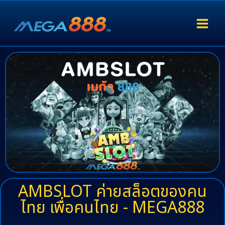
AMBSLOT ค่ายสล็อตของคน
ไทย เพื่อคนไทย - MEGA888