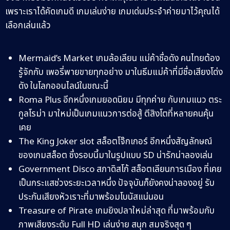
เพราะเราได้คัดเกมดี เกมเล่นง่าย เกมเด่นประจำค่ายมาไว้คุณได้
เลือกเล่นแล้ว
Mermaid’s Market เกมล้อเลียน แม่ค้าชื่อดัง คนไทยต้อง
รู้จักกับ เพอรี่พายขายทุกอย่าง มาในธีมแม่ค้าที่มีชื่อเสียงโด่ง
ดัง ในโลกออนไลน์ในขณะนี้
Roma Plus อีกหนึ่งเกมยอดนิยม มีทุกค่าย กับเกมแนว ตระ
กูลโรม่า มาใหม่เป็นเกมแนวการต่อสู้ ตีสิงโตที่หลายคนคุ้น
เคย
The King Joker slot สล็อตโจ๊กเกอร์ อีกหนึ่งสัญลักษณ์
ของเกมสล็อต ซึ่งรอบนี้มาในรูปแบบ SD น่ารักน่าลองเล่น
Government Disco สภาดิสโก้ สล็อตเลียนการเมือง ที่เคย
เป็นกระแสช่วงระยะเวลาหนึ่ง ปัจจุบันก็ยังคงน่าลองอยู่ รับ
ประกันเสียงหัวเราะที่มาพร้อมโบนัสแน่นอน
Treasure of Pirate เกมยิงปลาใหม่ล่าสุด ที่มาพร้อมกับ
ภาพเสียงระดับ Full HD เล่นง่าย สนุก สมจริงสุด ๆ