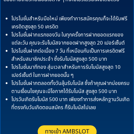
โปรโมชั่นสำหรับมือใหม่ เพียงทำการสมัครคุณก็จะได้รับฟรี
เครดิตสูงสุด 50 เครดิต
โปรโมชั่นฝากแรกของวัน ในทุกครั้งการฝากยอดแรกของ
แต่ละวัน คุณจะรับโบนัสจากยอดฝากสูงสุด 20 เปอร์เซ็นต์
โปรโมชั่นฝากต่อเนื่อง 7 วัน ที่เหมือนกับเป็นการเครดิตฟรี
สำหรับสมาชิกประจำ ซึ่งรับโบนัสสูงสุด 500 บาท
โปรโมชั่นนาทีทอง สุ่มเวลาสำหรับการรับโบนัสสูงสุด 10
เปอร์เซ็นต์ ในการฝากยอดนั้น ๆ
โปรโมชั่นฝากตลอดทั้งวันลุ้นรับโบนัส ซึ่งถ้าคุณฝากบ่อยครบ
ตามเงื่อนไขคุณจะมีโอกาศได้รับโบนัส สูงสุด 500 บาท
โปรวันเกิดรับโบนัส 500 บาท เพียงทำการส่งหลักฐานวันเกิด
ที่ตรงกับวันเกิดตอนสมัคร ก็รับโบนัสไปเลย
ทางเข้า AMBSLOT