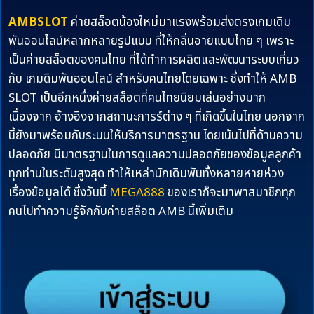
AMBSLOT
ค่ายสล็อตน้องใหม่มาแรงพร้อมส่งตรงเกมเดิม
พันออนไลน์หลากหลายรูปแบบ ที่ให้กลิ่นอายแบบไทย ๆ เพราะ
เป็นค่ายสล็อตของคนไทย ที่ได้ทำการผลิตและพัฒนาระบบเกี่ยว
กับ เกมดิมพันออนไลน์ สำหรับคนไทยโดยเฉพาะ ซึ่งทำให้ AMB
SLOT เป็นอีกหนึ่งค่ายสล็อตที่คนไทยนิยมเล่นอย่างมาก
เนื่องจาก อ้างอิงจากสถานะการร์ต่าง ๆ ที่เกิดขึ้นในไทย นอกจาก
นี้ยังมาพร้อมกับระบบให้บริการมาตรฐาน โดยเน้นไปที่ด้านความ
ปลอดภัย มีมาตรฐานในการดูแลความปลอดภัยของข้อมูลลูกค้า
ทุกท่านในระดับสูงสุด ทำให้เหล่านักเดิมพันทั้งหลายหายห่วง
เรื่องข้อมูลได้ ซึ่งวันนี้
MEGA888
ของเราก็จะมาพาสมาชิกทุก
คนไปทำความรู้จักกับค่ายสล็อต AMB นี้เพิ่มเติม