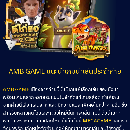
AMB GAME แนะนำเกมน่าเล่นประจำค่าย
AMB GAME
เนื่องจากค่ายนี้นั้นมีเกมให้เลือกเล่นเยอะ ซึ่งมา
พร้อมเกมหลากหลายรูปแบบไม่จำกัดแค่เกมสล็อต ทำให้เกม
จากค่ายนี้เลือกเล่นยาก และ มีความแปลกพิเศษไปกว่าค่ายอื่น ซึ่ง
สำหรับหลายคนโดยเฉพาะมือใหม่นั้นกาจะเล่นเกมนี้ ถือว่ายาก
พอตัวเพราะ เกมนั่นแปลกใหม่ ดังนั้นวันนี้
MEGAGAME
ของเรา
จึงมาพร้อมอีกหนึ่งตัวช่วย ที่จะให้คุณสามารถเล่นเกมได้ง่ายขึ้น