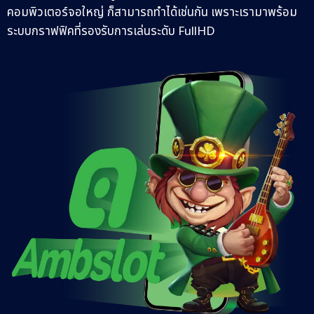
คอมพิวเตอร์จอใหญ่ ก็สามารถทำได้เช่นกัน เพราะเรามาพร้อม
ระบบกราฟฟิคที่รองรับการเล่นระดับ FullHD