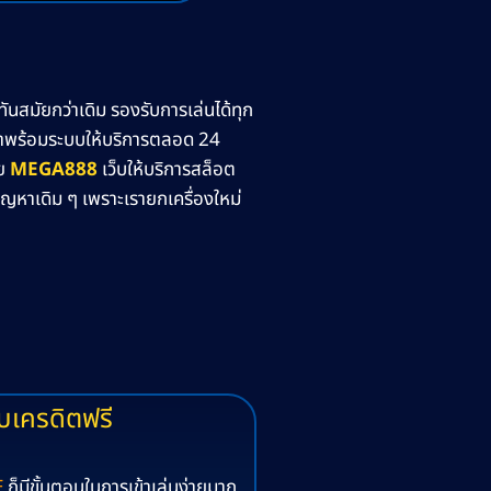
้ทันสมัยกว่าเดิม รองรับการเล่นได้ทุก
า มาพร้อมระบบให้บริการตลอด 24
ดย
MEGA888
เว็บให้บริการสล็อต
ัญหาเดิม ๆ เพราะเรายกเครื่องใหม่
ับเครดิตฟรี
E
ก็มีขั้นตอนในการเข้าเล่นง่ายมาก