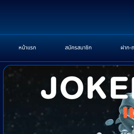
หน้าแรก
สมัครสมาชิก
ฝาก-