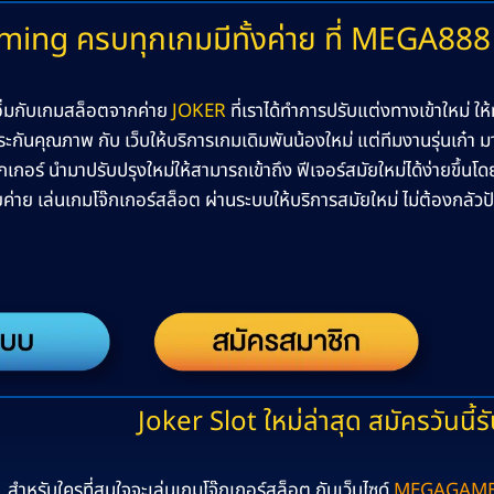
ming ครบทุกเกมมีทั้งค่าย ที่ MEGA888
อิ่มกับเกมสล็อตจากค่าย
JOKER
ที่เราได้ทำการปรับแต่งทางเข้าใหม่ ให
ะกันคุณภาพ กับ เว็บให้บริการเกมเดิมพันน้องใหม่ แต่ทีมงานรุ่นเก๋
กเกอร์ นำมาปรับปรุงใหม่ให้สามารถเข้าถึง ฟีเจอร์สมัยใหม่ได้ง่ายขึ้นโ
าย เล่นเกมโจ๊กเกอร์สล็อต ผ่านระบบให้บริการสมัยใหม่ ไม่ต้องกลัวป
Joker Slot ใหม่ล่าสุด สมัครวันนี้ร
สำหรับใครที่สนใจจะเล่นเกมโจ๊กเกอร์สล็อต กับเว็บไซด์
MEGAGAM