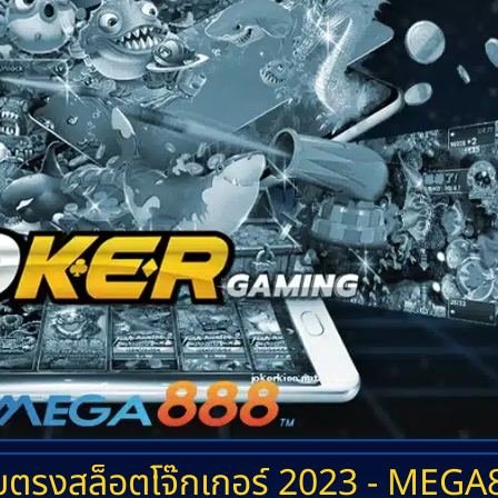
บตรงสล็อตโจ๊กเกอร์ 2023 - MEGA