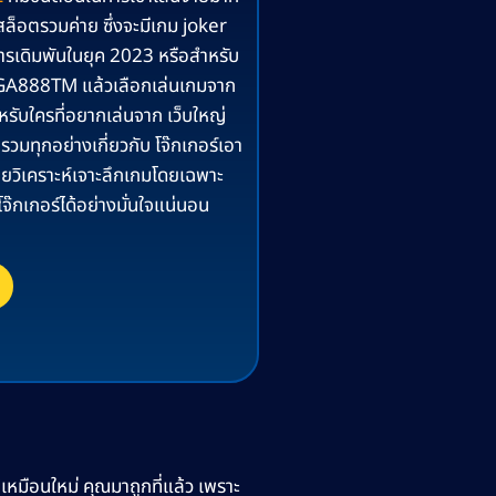
สล็อตรวมค่าย ซึ่งจะมีเกม joker
 การเดิมพันในยุค 2023 หรือสำหรับ
 MEGA888TM แล้วเลือกเล่นเกมจาก
ำหรับใครที่อยากเล่นจาก เว็บใหญ่
รวมทุกอย่างเกี่ยวกับ โจ๊กเกอร์เอา
่คอยวิเคราะห์เจาะลึกเกมโดยเฉพาะ
จ๊กเกอร์ได้อย่างมั่นใจแน่นอน
หมือนใหม่ คุณมาถูกที่แล้ว เพราะ