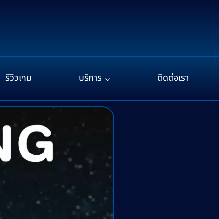
รีวิวเกม
บริการ
ติดต่อเรา