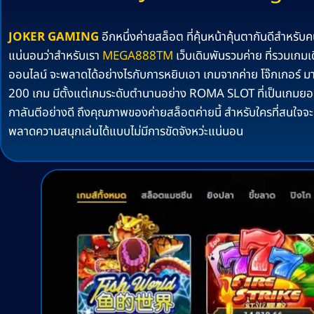
JOKER GAMING
อีกหนึ่งค่ายสล็อต ที่คุ้นหน้าคุ้นตากันดีสำหรับคน
แน่นอนว่าสำหรับเรา
MEGA888TM
เว็บเดิมพันรวมค่าย ที่รวมเก
ออนไลน์ จะพลาดได้อย่างไรกับการหยิบเอา เกมจากค่าย โจ๊กเกอร์ มา
200 เกม มีตั้งแต่เกมระดับตำนานอย่าง ROMA SLOT ที่เป็นเกมยอดฮ
กาลันตีอย่างดี ถึงคุณภาพของค่ายสล็อตค่ายนี้ สำหรับใครที่สนใจจะเล
พลาดความสนุกเล่นได้แบบไม่มีการขัดจังหว่ะแน่นอน