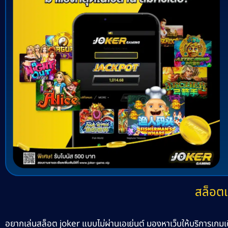
สล็อตเ
อยากเล่นสล็อต joker แบบไม่ผ่านเอเย่นต์ มองหาเว็บให้บริการเกมเด