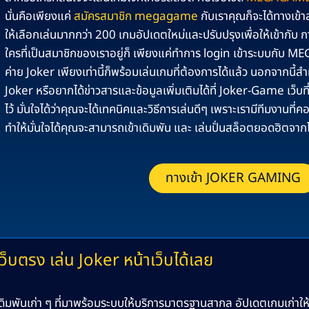
นั่นคือเพียงแค่
สมัครสมาชิก megagame
กับเราคุณก็จะได้ทางเข้า
ให้เลือกเล่นมากกว่า 200 เกมอัปเดตใหม่และปรับปรุงเพื่อให้เข้ากับ
ใครที่เป็นสมาชิกของเราอยู่ก็ เพียงแค่ทำการ login เข้าระบบกับ
ค่าย Joker เพียงเท่านี้ก็พร้อมเล่นเกมที่ต้องการได้แล้ว นอกจากนี้ส
Joker หรือยากได้ข่าวสารและข้อมูลเพิ่มเติมได้ที่ Joker-Game เว็บที่
ไว้ มั่นใจได้ว่าคุณจะได้เทคนิคและวิธีการเล่นดีๆ เพราะเรามีทีมงานที
ทำให้มั่นใจได้คุณจะสามารถเข้าเดิมพัน และ เล่นปั่นสล็อตยอดฮิตจากโ
ทางเข้า JOKER GAMING
ว็บตรง เล่น Joker หน้าเว็บได้เลย
ิมพันเก่า ๆ ที่มาพร้อมระบบให้บริการมาตรฐานสากล อัปเดตเกมเก่าให้เ