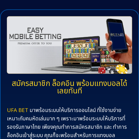
สมัครสมาชิก ล็อคอิน พร้อมแทงบอลได้
เลยทันที
UFA BET
มาพร้อมระบบให้บริการออนไลน์ ที่ใช้งานง่าย
เหมาะกับคนหัดเล่นมาก ๆ เพราะมาพร้อมระบบให้บริการที่
รองรับภาษาไทย เพียงคุณทำการสมัครสมาชิก และ ทำการ
ล็อคอินเข้าสู่ระบบ คุณก็จะพร้อมสำหรับการแทงบอล