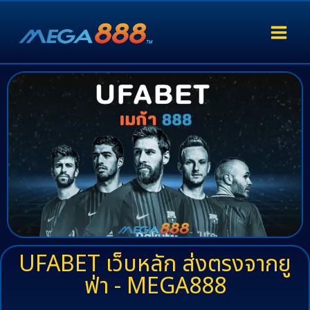
UFABET เว็บหลัก ส่งตรงจากยู
ฟ่า - MEGA888