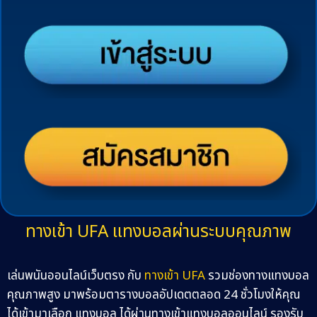
ทางเข้า UFA แทงบอลผ่านระบบคุณภาพ
เล่นพนันออนไลน์เว็บตรง กับ
ทางเข้า
UFA
รวมช่องทางแทงบอล
คุณภาพสูง มาพร้อมตารางบอลอัปเดตตลอด 24 ชั่วโมงให้คุณ
ได้เข้ามาเลือก แทงบอล ได้ผ่านทางเข้าแทงบอลออนไลน์ รองรับ