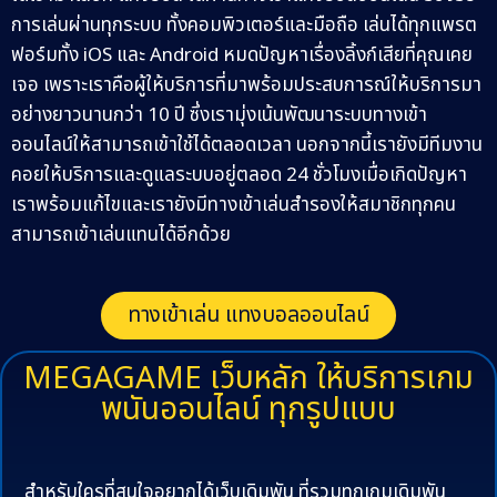
การเล่นผ่านทุกระบบ ทั้งคอมพิวเตอร์และมือถือ เล่นได้ทุกแพรต
ฟอร์มทั้ง iOS และ Android หมดปัญหาเรื่องลิ้งก์เสียที่คุณเคย
เจอ เพราะเราคือผู้ให้บริการที่มาพร้อมประสบการณ์ให้บริการมา
อย่างยาวนานกว่า 10 ปี ซึ่งเรามุ่งเน้นพัฒนาระบบทางเข้า
ออนไลน์ให้สามารถเข้าใช้ได้ตลอดเวลา นอกจากนี้เรายังมีทีมงาน
คอยให้บริการและดูแลระบบอยู่ตลอด 24 ชั่วโมงเมื่อเกิดปัญหา
เราพร้อมแก้ไขและเรายังมีทางเข้าเล่นสำรองให้สมาชิกทุกคน
สามารถเข้าเล่นแทนได้อีกด้วย
ทางเข้าเล่น แทงบอลออนไลน์
MEGAGAME เว็บหลัก ให้บริการเกม
พนันออนไลน์ ทุกรูปแบบ
สำหรับใครที่สนใจอยากได้เว็บเดิมพัน ที่รวมทุกเกมเดิมพัน