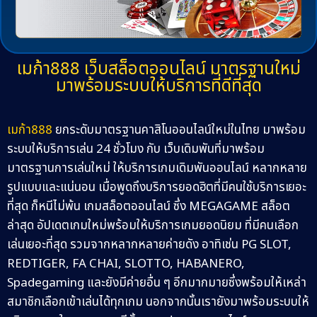
เมก้า888 เว็บสล็อตออนไลน์ มาตรฐานใหม่
มาพร้อมระบบให้บริการที่ดีที่สุด
เมก้า888
ยกระดับมาตรฐานคาสิโนออนไลน์ใหม่ในไทย มาพร้อม
ระบบให้บริการเล่น 24 ชั่วโมง กับ เว็บเดิมพันที่มาพร้อม
มาตรฐานการเล่นใหม่ ให้บริการเกมเดิมพันออนไลน์ หลากหลาย
รูปแบบและแน่นอน เมื่อพูดถึงบริการยอดฮิตที่มีคนใช้บริการเยอะ
ที่สุด ก็หนีไม่พ้น เกมสล็อตออนไลน์ ซึ่ง MEGAGAME สล็อต
ล่าสุด อัปเดตเกมใหม่พร้อมให้บริการเกมยอดนิยม ที่มีคนเลือก
เล่นเยอะที่สุด รวมจากหลากหลายค่ายดัง อาทิเช่น PG SLOT,
REDTIGER, FA CHAI, SLOTTO, HABANERO,
Spadegaming และยังมีค่ายอื่น ๆ อีกมากมายซึ่งพร้อมให้เหล่า
สมาชิกเลือกเข้าเล่นได้ทุกเกม นอกจากนั้นเรายังมาพร้อมระบบให้