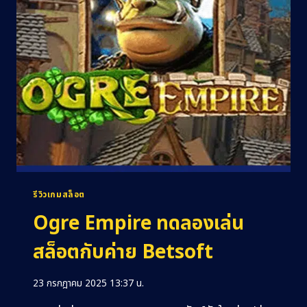
สล็อต
กับ
ค่าย
BETSOFT
รีวิวเกมสล็อต
Ogre Empire ทดลองเล่น
สล็อตกับค่าย Betsoft
23 กรกฎาคม 2025 13:37 น.