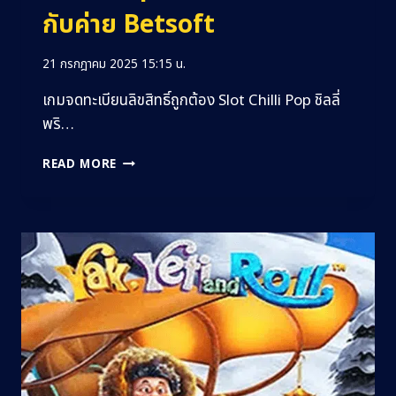
กับค่าย Betsoft
21 กรกฎาคม 2025 15:15 น.
เกมจดทะเบียนลิขสิทธิ์ถูกต้อง Slot Chilli Pop ชิลลี่
พริ…
CHILLI
READ MORE
POP
ทดลอง
เล่น
สล็อต
กับ
ค่าย
BETSOFT