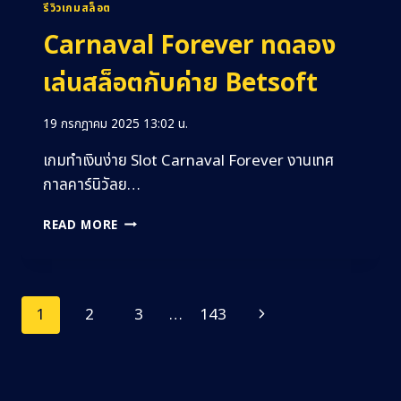
รีวิวเกมสล็อต
Carnaval Forever ทดลอง
เล่นสล็อตกับค่าย Betsoft
19 กรกฎาคม 2025 13:02 น.
เกมทำเงินง่าย Slot Carnaval Forever งานเทศ
กาลคาร์นิวัลย…
CARNAVAL
READ MORE
FOREVER
ทดลอง
เล่น
สล็อต
Page
1
2
3
…
143
Next
กับ
ค่าย
navigation
Page
BETSOFT