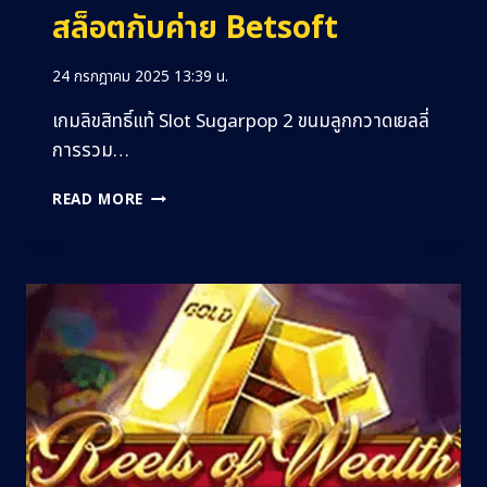
สล็อตกับค่าย Betsoft
24 กรกฎาคม 2025 13:39 น.
เกมลิขสิทธิ์แท้ Slot Sugarpop 2 ขนมลูกกวาดเยลลี่
การรวม…
SUGARPOP
READ MORE
2
ทดลอง
เล่น
สล็อต
กับ
ค่าย
BETSOFT