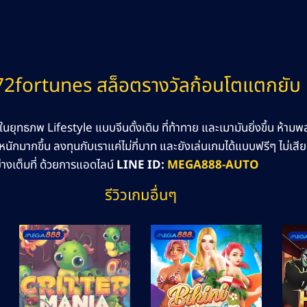
 72fortunes สล็อตรางวัลก้อนโตแตกยับ
ในยุทธภพ Lifestyle แบบจีนดั้งเดิม ที่ท้าทาย และเมามันยิ่งขึ้น ห้า
ักมากขึ้น ลงทุนกับเราแค่ไม่กี่บาท และยังเล่นเกมได้แบบฟรีๆ ไม่เสียเ
างเต็มที่ ด้วยการแอดไลน์
LINE ID:
MEGA888-AUTO
รีวิวเกมอื่นๆ