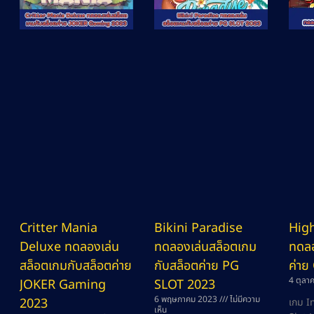
Critter Mania
Bikini Paradise
High
Deluxe ทดลองเล่น
ทดลองเล่นสล็อตเกม
ทดลอ
สล็อตเกมกับสล็อตค่าย
กับสล็อตค่าย PG
ค่าย
4 ตุลา
JOKER Gaming
SLOT 2023
6 พฤษภาคม 2023
ไม่มีความ
2023
เกม I
เห็น