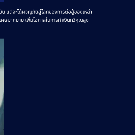
น แต่จะได้ผจญภัยสู่โลกของการต่อสู้ของเหล่า
ดพิเศษมากมาย เพิ่มโอกาสในการทำเงินทวีคูณสูง