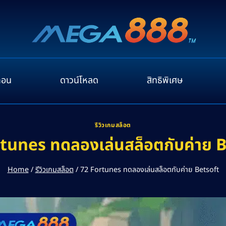
ถอน
ดาวน์โหลด
สิทธิพิเศษ
รีวิวเกมสล็อต
tunes ทดลองเล่นสล็อตกับค่าย 
Home
/
รีวิวเกมสล็อต
/
72 Fortunes ทดลองเล่นสล็อตกับค่าย Betsoft