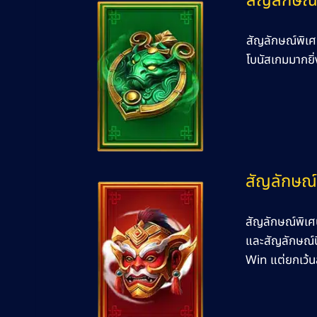
สัญลักษณ
สัญลักษณ์พิเศษ
โบนัสเกมมากยิ่
สัญลักษณ์
สัญลักษณ์พิเศ
และสัญลักษณ์นี
Win แต่ยกเว้น