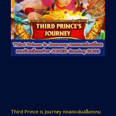
Third Prince is Journey ทดลองเล่นสล็อตเกม