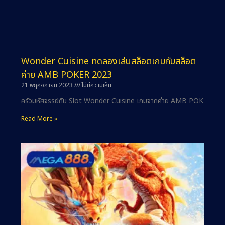
Wonder Cuisine ทดลองเล่นสล็อตเกมกับสล็อต
ค่าย AMB POKER 2023
21 พฤศจิกายน 2023
ไม่มีความเห็น
ครัวมหัศจรรย์กับ Slot Wonder Cuisine เกมจากค่าย AMB POK
Read More »