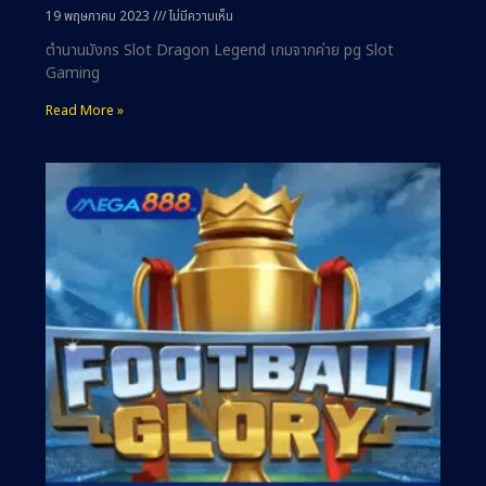
19 พฤษภาคม 2023
ไม่มีความเห็น
ตำนานมังกร Slot Dragon Legend เกมจากค่าย pg Slot
Gaming
Read More »