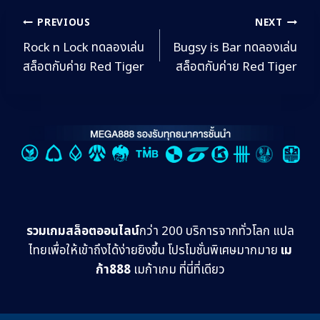
PREVIOUS
NEXT
Rock n Lock ทดลองเล่น
Bugsy is Bar ทดลองเล่น
สล็อตกับค่าย Red Tiger
สล็อตกับค่าย Red Tiger
รวมเกมสล็อตออนไลน์
กว่า 200 บริการจากทั่วโลก แปล
ไทยเพื่อให้เข้าถึงได้ง่ายยิงขึ้น โปรโมชั่นพิเศษมากมาย
เม
ก้า888
เมก้าเกม ที่นี่ที่เดียว