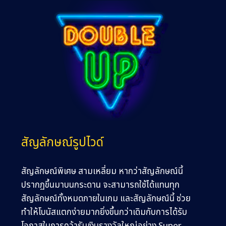
สัญลักษณ์รูปไวด์
สัญลักษณ์พิเศษ สามเหลี่ยม หากว่าสัญลักษณ์นี้
ปรากฏขึ้นมาบนกระดาน จะสามารถใช้ได้แทนทุก
สัญลักษณ์ทั้งหมดภายในเกม และสัญลักษณ์นี้ ช่วย
ทำให้โบนัสแตกง่ายมากยิ่งขึ้นกว่าเดิมกับการได้รับ