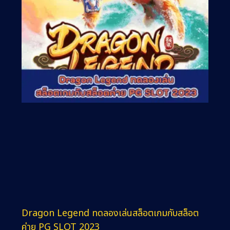
Dragon Legend ทดลองเล่นสล็อตเกมกับสล็อต
ค่าย PG SLOT 2023