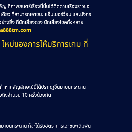
ญ ที่ภาพยนตร์เรื่องนี้นั้นได้ติดตามเรื่องราวขอ
คนเดียว ที่สามารถเอาชนะ แจ็บเบอร์ว็อบ และมังกร
ย่างยิ่ง ที่นักเสี่ยงดวง นักเสี่ยงโชคทั้งหลาย
a888tm.com
หม่ของการให้บริการเกม ที่
ถ้าหากสัญลักษณ์นี้ได้ปรากฏขึ้นมาบนกระดาน
ูงถึงจำนวน 10 ครั้งด้วยกัน
้นมาบนกระดาน ก็จะได้รับอัตราการเอาชนะเดิมพัน