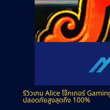
รีวิวเกม Alice โจ๊กเกอร์ Gami
ปลอดภัยสูงสุดถึง 100%