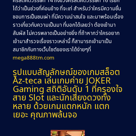
คริสต์ศตวรรษที่ 14 ถึงช่วงคริสต์ศตวรรษที่ 16 เรียก
ได้ว่าเป็นช่วงที่ค่อนข้าง ที่จะเท่ สำหรับว่าใครมีความชื่น
ชอบการเป็นชนเผ่า ที่มีความน่าสนใจ และมาพร้อมเรื่อง
ราวเกี่ยวกับความเป็นมา ที่บอกได้เลยว่า ต้องเข้ามา
สัมผัส ไม่ควรพลาดเป็นอย่างยิ่ง ที่ถ้าหากว่าใครอยาก
เข้ามาสำรวจเรื่องราวเหล่านี้ ก็สามารถเข้ามาเป็น
สมาชิกกับทางเว็บไซต์ของเราได้ง่ายๆที่
mega888tm.com
รูปแบบสัญลักษณ์ของเกมสล็อต
Az-teca เล่นเกมค่าย JOKER
Gaming สถิติอันดับ 1 ที่ครองใจ
สาย Slot และนักเสี่ยงดวงทั้ง
หลาย ด้วยเกมแตกหนัก แตก
เยอะ คุณภาพล้นจอ