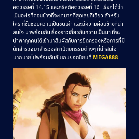
ศตวรรษที่ 14,15 และคริสต์ศตวรรษที่ 16 เรียกได้ว่า
เป็นอะไรที่ค่อนข้างที่จะเท่มากที่สุดเลยทีเดียว สำหรับ
ใคร ที่ชื่นชอบความเป็นชนเผ่า และมีความค่อนข้างที่น่า
สนใจ มาพร้อมกับเรื่องราวเกี่ยวกับความเป็นมา ที่จะ
นำพาทุกคนได้เข้ามาสัมผัสกับการยึดครองหรือการที่มี
นักสำรวจมาสำรวจสถาปัตยกรรมต่างๆ ที่น่าสนใจ
มากมายไปพร้อมกันกับเกมยอดนิยมที่
MEGA888