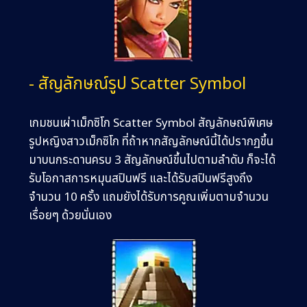
- สัญลักษณ์รูป Scatter Symbol
เกมชนเผ่าเม็กซิโก Scatter Symbol สัญลักษณ์พิเศษ
รูปหญิงสาวเม็กซิโก ที่ถ้าหากสัญลักษณ์นี้ได้ปรากฏขึ้น
มาบนกระดานครบ 3 สัญลักษณ์ขึ้นไปตามลำดับ ก็จะได้
รับโอกาสการหมุนสปินฟรี และได้รับสปินฟรีสูงถึง
จำนวน 10 ครั้ง แถมยังได้รับการคูณเพิ่มตามจำนวน
เรื่อยๆ ด้วยนั่นเอง