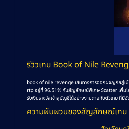
รีวิวเกม Book of Nile Reven
book of nile revenge เส้นทางการออกผจญภัยสู่เมือง
rtp อยู่ที่ 96.51% กับสัญลักษณ์พิเศษ Scatter เพิ่ม
รับเงินรางวัลเข้าสู่บัญชีได้อย่างง่ายดายกับตัวเกม ที่ม
ความผันผวนของสัญลักษณ์เกม 