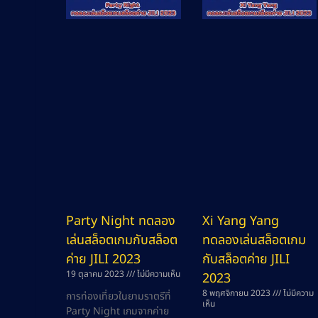
Party Night ทดลอง
Xi Yang Yang
เล่นสล็อตเกมกับสล็อต
ทดลองเล่นสล็อตเกม
ค่าย JILI 2023
กับสล็อตค่าย JILI
19 ตุลาคม 2023
ไม่มีความเห็น
2023
8 พฤศจิกายน 2023
ไม่มีความ
การท่องเที่ยวในยามราตรีที่
เห็น
Party Night เกมจากค่าย