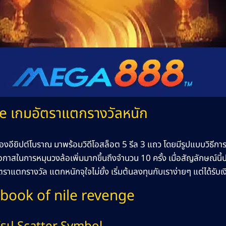
ge เกมอัตราแตกรางวัลหนัก
อียิปต์โบราณ มาพร้อมวิดีโอสล็อต 5 รีล 3 แถว โดยมีรูปแบบวิธีการ
โอกาสในการหมุนวงล้อเพิ่มมากขึ้นถึงจำนวน 10 ครั้ง เมื่อสัญลักษณ์น
ีอัตราแตกรางวัล แตกหนักจุใจไม่ยั้ง เริ่มต้นลงทุนกับเราง่ายๆ แต่ได้รั
book of nile revenge