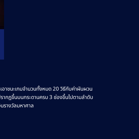
เอาชนะเกมจำนวนทั้งหมด 20 วิธีกับค่าผันผวน
ี้ปรากฏขึ้นบนกระดานครบ 3 ช่องขึ้นไปตามลำดับ
บเงินรางวัลมหาศาล