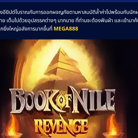
งอียิปต์โบราณกับการออกผจญภัยตามหาสมบัติล้ำค่าไปพร้อมกับนักผจญภ
เต็มไปด้วยอุปสรรคต่างๆ มากมาย ที่ท่านจะต้องฟันฝ่า และเข้ามาค้นหา
ยิ่งใหญ่อลังการมากขึ้นที่
MEGA888