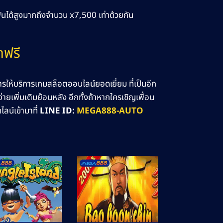
นได้สูงมากถึงจำนวน x7,500 เท่าด้วยกัน
กฟรี
รให้บริการเกมสล็อตออนไลน์ยอดเยี่ยม ที่เป็นอีก
่ายเพิ่มเติมย้อนหลัง อีกทั้งถ้าหากใครเชิญเพื่อน
ลน์เข้ามาที่
LINE ID:
MEGA888-AUTO