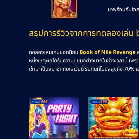
มาพร้อมกับโอก
สรุปการรีวิวจากการทดลองเล่น
ทดลองเล่นเกมยอดนิยม
Book of Nile Revenge
ส
หนึ่งเหตุผลได้รับความนิยมอย่างมากในช่วงเวลานี้ เพราะ
เข้ามาเป็นสมาชิกกับเราวันนี้ รับทันทีโบนัสสูงถึง 70% เ