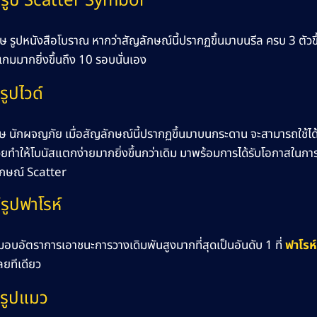
์รูป Scatter Symbol
 รูปหนังสือโบราณ หากว่าสัญลักษณ์นี้ปรากฏขึ้นมาบนรีล ครบ 3 ตัวขึ้นไป
เกมมากยิ่งขึ้นถึง 10 รอบนั่นเอง
รูปไวด์
ษ นักผจญภัย เมื่อสัญลักษณ์นี้ปรากฏขึ้นมาบนกระดาน จะสามารถใช้
่วยทำให้โบนัสแตกง่ายมากยิ่งขึ้นกว่าเดิม มาพร้อมการได้รับโอกาสใน
ักษณ์ Scatter
รูปฟาโรห์
อบอัตราการเอาชนะการวางเดิมพันสูงมากที่สุดเป็นอันดับ 1 ที่
ฟาโรห
ลยทีเดียว
์รูปแมว