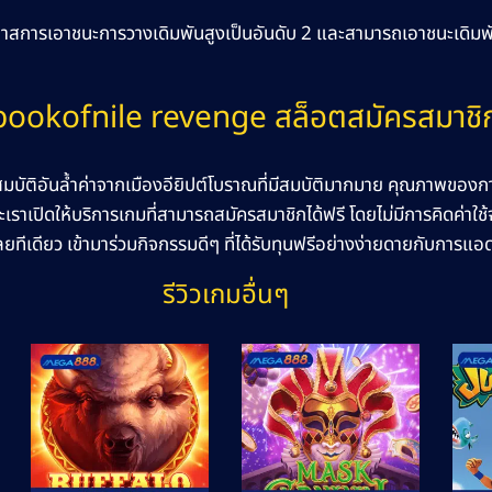
าสการเอาชนะการวางเดิมพันสูงเป็นอันดับ 2 และสามารถเอาชนะเดิมพั
 bookofnile revenge สล็อตสมัครสมาชิ
มบัติอันล้ำค่าจากเมืองอียิปต์โบราณที่มีสมบัติมากมาย คุณภาพของกา
เราเปิดให้บริการเกมที่สามารถสมัครสมาชิกได้ฟรี โดยไม่มีการคิดค่าใช้จ
ลยทีเดียว เข้ามาร่วมกิจกรรมดีๆ ที่ได้รับทุนฟรีอย่างง่ายดายกับการแอดไ
รีวิวเกมอื่นๆ