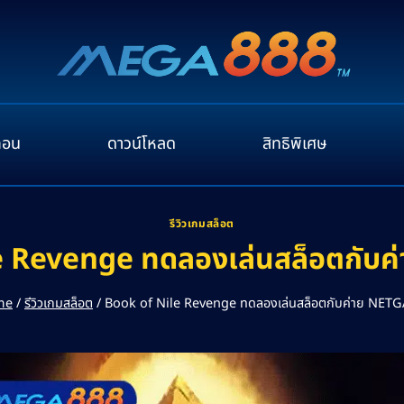
ถอน
ดาวน์โหลด
สิทธิพิเศษ
รีวิวเกมสล็อต
e Revenge ทดลองเล่นสล็อตกับ
me
/
รีวิวเกมสล็อต
/
Book of Nile Revenge ทดลองเล่นสล็อตกับค่าย NET