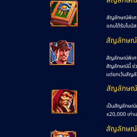
สัญลักษณ
สัญลักษณ์พิเศษ
แถมได้รับโบนัส
สัญลักษณ์
สัญลักษณ์พิเศ
สัญลักษณ์นี้ ช
แต่ยกเว้นสัญล
สัญลักษณ์
เป็นสัญลักษณ์ม
x20,000 เท่าเ
สัญลักษณ