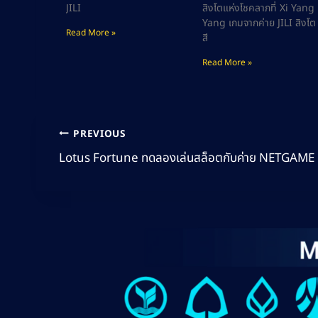
JILI
สิงโตแห่งโชคลาภที่ Xi Yang
Yang เกมจากค่าย JILI สิงโต
Read More »
สี
Read More »
PREVIOUS
Lotus Fortune ทดลองเล่นสล็อตกับค่าย NETGAME