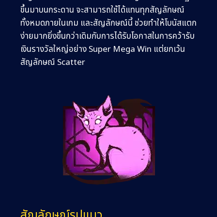
ขึ้นมาบนกระดาน จะสามารถใช้ได้แทนทุกสัญลักษณ์
ทั้งหมดภายในเกม และสัญลักษณ์นี้ ช่วยทำให้โบนัสแตก
ง่ายมากยิ่งขึ้นกว่าเดิมกับการได้รับโอกาสในการคว้ารับ
เงินรางวัลใหญ่อย่าง Super Mega Win แต่ยกเว้น
สัญลักษณ์ Scatter
สัญลักษณ์รูปแมว