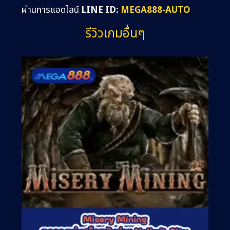
ผ่านการแอดไลน์
LINE ID:
MEGA888-AUTO
รีวิวเกมอื่นๆ