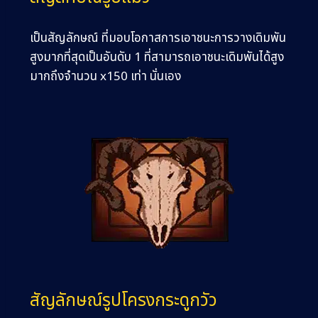
เป็นสัญลักษณ์ ที่มอบโอกาสการเอาชนะการวางเดิมพัน
สูงมากที่สุดเป็นอันดับ 1
ที่สามารถเอาชนะเดิมพันได้สูง
มากถึงจำนวน x150 เท่า นั่นเอง
สัญลักษณ์รูปโครงกระดูกวัว