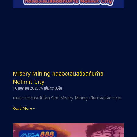
Misery Mining ทดลองเล่นสล็อตกับค่าย
Nolimit City
10 เมษายน 2025
ไม่มีความเห็น
เกมมาตรฐานระดับโลก Slot Misery Mining เส้นทางของการขุดเ
Read More »