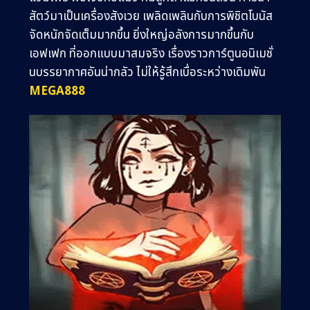
สัตว์มาเป็นเครื่องสังเวย เพลิดเพลินกับการพิชิตโบนัส
จัดหนักจัดเต็มมากขึ้น ยิ่งใหญ่อลังการมากขึ้นกับ
เอฟเฟก ที่ออกแบบมาสมจริง เรื่องราวการ์ตูนอนิเมชั่
นบรรยากาศอันน่ากลัว ไม่ให้รู้สึกเบื่อระหว่างเดิมพัน
MEGA888