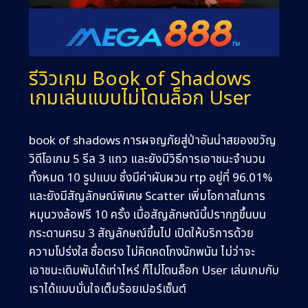
รีวิวเกม Book of Shadows
เกมเล่นแบบไม่โดนล็อก User
book of shadows การผจญภัยสู่ป่าอันน่าสยองขวัญ
วิดีโอเกม 5 รีล 3 แถว และยังมีวิธีการเอาชนะจำนวน
ทั้งหมด 10 รูปแบบ ซึ่งมีค่าผันผวน rtp อยู่ที่ 96.01%
และยังมีสัญลักษณ์พิเศษ Scatter เพิ่มโอกาสในการ
หมุนวงล้อฟรี 10 ครั้ง เมื่อสัญลักษณ์นี้ปรากฏขึ้นบน
กระดานครบ 3 สัญลักษณ์ขึ้นไป เปิดให้บริการด้วย
ความโปร่งใส ซื่อตรง ไม่คิดคดโกงนักพนัน ไม่ว่าจะ
เอาชนะเดิมพันได้เท่าไหร่ ก็ไม่โดนล็อก User เล่นเกมกับ
เราได้แบบมั่นใจเต็มร้อยเปอร์เซ็นต์