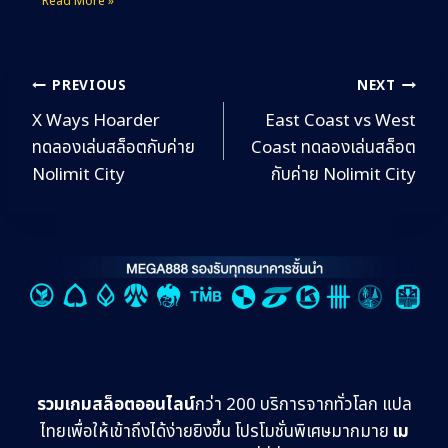
Read More »
PREVIOUS
NEXT
X Ways Hoarder
East Coast vs West
ทดลองเล่นสล็อตกับค่าย
Coast ทดลองเล่นสล็อต
Nolimit City
กับค่าย Nolimit City
รวมเกมสล็อตออนไลน์
กว่า 200 บริการจากทั่วโลก แปล
ไทยเพื่อให้เข้าถึงได้ง่ายยิงขึ้น โปรโมชั่นพิเศษมากมาย
เม