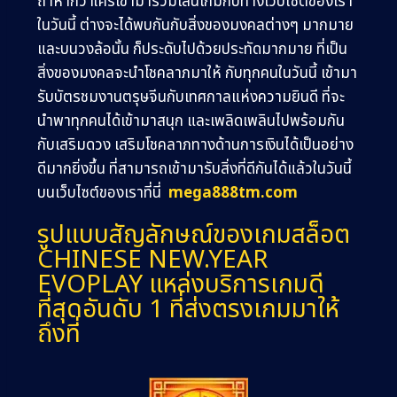
ถ้าหากว่าใครเข้ามาร่วมเล่นเกมกับทางเว็บไซต์ของเรา
ในวันนี้ ต่างจะได้พบกันกับสิ่งของมงคลต่างๆ มากมาย
และบนวงล้อนั้น ก็ประดับไปด้วยประทัดมากมาย ที่เป็น
สิ่งของมงคลจะนำโชคลาภมาให้ กับทุกคนในวันนี้ เข้ามา
รับบัตรชมงานตรุษจีนกับเทศกาลแห่งความยินดี ที่จะ
นำพาทุกคนได้เข้ามาสนุก และเพลิดเพลินไปพร้อมกัน
กับเสริมดวง เสริมโชคลาภทางด้านการเงินได้เป็นอย่าง
ดีมากยิ่งขึ้น ที่สามารถเข้ามารับสิ่งที่ดีกันได้แล้วในวันนี้
บนเว็บไซต์ของเราที่นี่
mega888tm.com
รูปแบบสัญลักษณ์ของเกมสล็อต
CHINESE NEW.YEAR
EVOPLAY แหล่งบริการเกมดี
ที่สุดอันดับ 1 ที่ส่งตรงเกมมาให้
ถึงที่