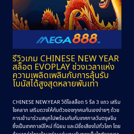
รีวิวเกม CHINESE NEW YEAR
สล็อต EVOPLAY ช่วงเวลาแห่ง
ความเพลิดเพลินกับการลุ้นรับ
โบนัสได้สูงสุดหลายพันเท่า
CHINESE NEW.YEAR
วิดีโอสล็อต 5 รีล 3 แถว เสริม
โชคลาภ เสริมดวงให้กับตัวของทุกคนกันเองง่ายๆ ด้วย
การเข้ามาร่วมสนุกไปพร้อมกันกับเทศกาลวันตรุษจีน
ซึ่งเป็นเทศกาลปีใหม่ ที่นิยม และมีชื่อเสียงไปทั่วโลก โดย