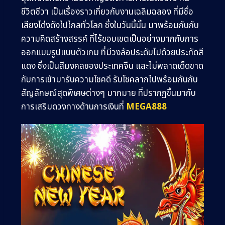
ชีวิตชีวา เป็นเรื่องราวเกี่ยวกับงานเฉลิมฉลอง ที่มีชื่อ
เสียงโด่งดังไปไกลทั่วโลก ซึ่งในวันนี้นั้น มาพร้อมกันกับ
ความคิดสร้างสรรค์ ที่ไร้ขอบเขตเป็นอย่างมากกับการ
ออกแบบรูปแบบตัวเกม ที่มีวงล้อประดับไปด้วยประทัดสี
แดง ซึ่งเป็นสีมงคลของประเทศจีน และไม่พลาดเด็ดขาด
กับการเข้ามารับความโชคดี รับโชคลาภไปพร้อมกันกับ
สัญลักษณ์สุดพิเศษต่างๆ มากมาย ที่ปรากฏขึ้นมากับ
การเสริมดวงทางด้านการเงินที่
MEGA888