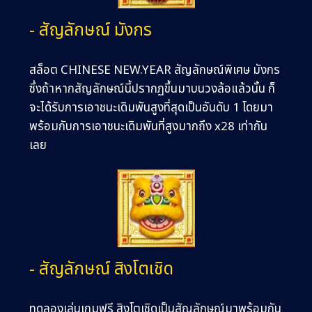
- สัญลักษณ์ มังกร
สล็อต
CHINESE NEW.YEAR
สัญลักษณ์พิเศษ มังกร
ซึ่งถ้าหากสัญลักษณ์นี้ปรากฏขึ้นมาบนวงล้อแล้วนั้น ก็
จะได้รับการเอาชนะเดิมพันสูงที่สุดเป็นอันดับ 1 โดยมา
พร้อมกับการเอาชนะเดิมพันที่สูงมากถึง x28 เท่ากัน
เลย
- สัญลักษณ์ สิงโตเชิด
ทดลองเล่นเกมฟรี สิงโตเชิดเป็นสัญลักษณ์มาพร้อมกัน