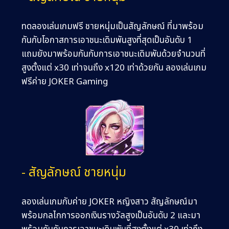
ทดลองเล่นเกมฟรี ชายหนุ่มเป็นสัญลักษณ์ ที่มาพร้อม
กันกับโอกาสการเอาชนะเดิมพันสูงที่สุดเป็นอันดับ 1
แถมยังมาพร้อมกันกับการเอาชนะเดิมพันด้วยจำนวนที่
สูงตั้งแต่ x30 เท่าจนถึง x120 เท่าด้วยกัน ลองเล่นเกม
ฟรีค่าย JOKER Gaming
- สัญลักษณ์ ชายหนุ่ม
ลองเล่นเกมกับค่าย JOKER หญิงสาว สัญลักษณ์มา
พร้อมกลไกการออกเงินรางวัลสูงเป็นอันดับ 2 และมา