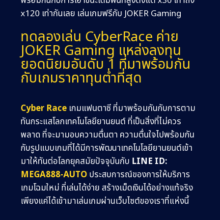
พร้อมกันกับการเอาชนะเดิมพันที่สูงตั้งแต่ x30 เท่าถึง
x120 เท่ากันเลย เล่นเกมฟรีกับ JOKER Gaming
ทดลองเล่น CyberRace ค่าย
JOKER Gaming แหล่งลงทุน
ยอดนิยมอันดับ 1 ที่มาพร้อมกัน
กับเกมราคาทุนต่ำที่สุด
Cyber Race
เกมแฟนตาซี ที่มาพร้อมกันกับการตาม
ทันกระแสโลกเทคโนโลยียานยนต์ ที่เป็นสิ่งที่ไม่ควร
พลาด ที่จะมามอบความตื่นตา ความตื่นใจไปพร้อมกัน
กับรูปแบบเกมที่ได้มีการพัฒนาเทคโนโลยียานยนต์เข้า
มาให้ทันต่อโลกยุคสมัยปัจจุบันกับ
LINE ID:
MEGA888-AUTO
ประสบการณ์ของการให้บริการ
เกมโฉมใหม่ ที่เล่นได้ง่าย สร้างเม็ดเงินได้อย่างแท้จริง
เพียงแค่ได้เข้ามาเล่นเกมผ่านเว็บไซต์ของเราที่แห่งนี้