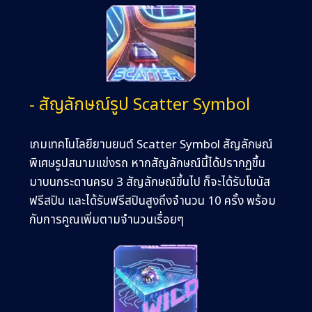
- สัญลักษณ์รูป Scatter Symbol
เกมเทคโนโลยียานยนต์ Scatter Symbol สัญลักษณ์
พิเศษรูปสนามแข่งรถ หากสัญลักษณ์นี้ได้ปรากฏขึ้น
มาบนกระดานครบ 3 สัญลักษณ์ขึ้นไป ก็จะได้รับโบนัส
ฟรีสปิน และได้รับฟรีสปินสูงถึงจำนวน 10 ครั้ง พร้อม
กับการคูณเพิ่มตามจำนวนเรื่อยๆ