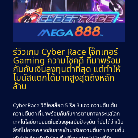
รีวิวเกม Cyber Race โจ๊กเกอร์
Gaming ความโชคดี ที่มาพร้อม
กันกับเงินลงทุนต่ำที่สุด แต่ทำให้
โบนัสแตกได้มากสูงสุดถึงหลัก
ล้าน
CyberRace
วิดีโอสล็อต 5 รีล 3 แถว ความตื่นเต้น
ความตื่นตา ที่มาพร้อมกันกับการตามทางกระแสโลก
เทคโนโลยียานยนต์ในช่วงยุคสมัยปัจจุบัน ที่นับได้ว่าเป็น
สิ่งที่ไม่ควรพลาดกับการเข้ามารับความตื่นตา ความตื่น