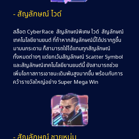
- สัญลักษณ์ ไวด์
สล็อต
CyberRace
สัญลักษณ์พิเศษ ไวด์ สัญลักษณ์
เทคโนโลยียานยนต์ ที่ถ้าหากสัญลักษณ์นี้ได้ปรากฏขึ้น
มาบนกระดาน ก็สามารถใช้ได้แทนทุกสัญลักษณ์
ทั้งหมดต่างๆ แต่ยกเว้นสัญลักษณ์ Scatter Symbol
และสัญลักษณ์เทคโนโลยียานยนต์นี้ ยังสามารถช่วย
เพิ่มโอกาสการเอาชนะเดิมพันสูงมากขึ้น พร้อมกับการ
คว้ารางวัลใหญ่อย่าง Super Mega Win
- สัญลักษณ์ ชายหนุ่ม