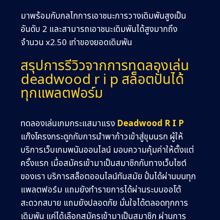
มาพร้อมกับกลไกการเอาชนะการวางเดิมพันสูงเป็น
อันดับ 2 และสามารถเอาชนะเดิมพันได้สูงมากถึง
จำนวน x2.50 เท่าของยอดเดิมพัน
สรุปการรีวิวจากการทดลองเล่น
deadwood r i p สล็อตปั่นได้
ทุกแพลตฟอร์ม
ทดลองเล่นเกมกระแสมาแรง
Deadwood R I P
แก๊งโครงกระดูกกับการนำพาก้าวเข้าสู่ขุมนรก ผู้ให้
บริการเว็บเกมพนันออนไลน์ มอบความคุ้มค่าให้ตั้งแต่
ครั้งแรก เมื่อสมัครเข้ามาเป็นสมาชิกกับทางเว็บไซต์
ของเรา บริการสล็อตออนไลน์ทันสมัย ปั่นได้ผ่านบนทุก
แพลตฟอร์ม แถมยังทำรายการได้ผ่านระบบออโต้
สะดวกสบาย แถมยังปลอดภัย มั่นใจได้ตลอดทุกการ
เดิมพัน แค่ได้เลือกสมัครเข้ามาเป็นสมาชิก ผ่านการ