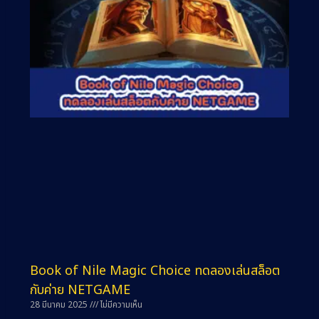
Book of Nile Magic Choice ทดลองเล่นสล็อต
กับค่าย NETGAME
28 มีนาคม 2025
ไม่มีความเห็น