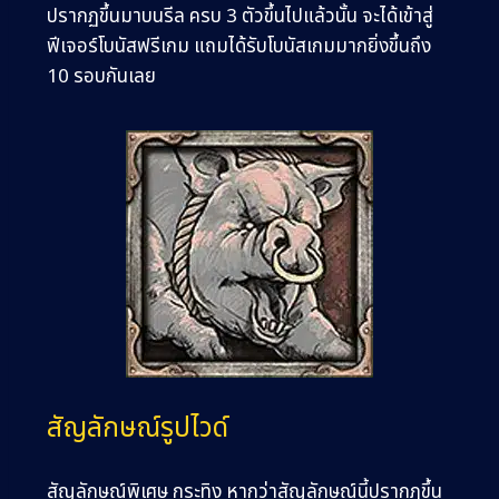
ปรากฏขึ้นมาบนรีล ครบ 3 ตัวขึ้นไปแล้วนั้น จะได้เข้าสู่
ฟีเจอร์โบนัสฟรีเกม แถมได้รับโบนัสเกมมากยิ่งขึ้นถึง
10 รอบกันเลย
สัญลักษณ์รูปไวด์
สัญลักษณ์พิเศษ กระทิง หากว่าสัญลักษณ์นี้ปรากฏขึ้น