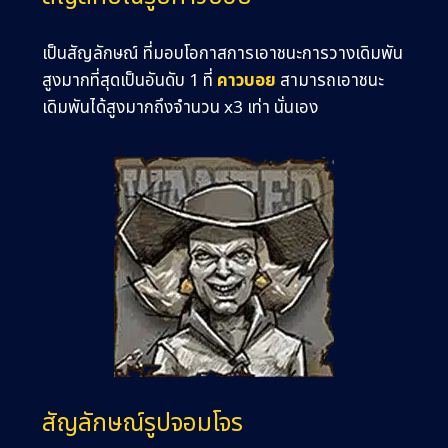
เป็นสัญลักษณ์ ที่มอบโอกาสการเอาชนะการวางเดิมพัน
สูงมากที่สุดเป็นอันดับ 1
ที่
คาวบอย
สามารถเอาชนะ
เดิมพันได้สูงมากถึงจำนวน x3 เท่า นั่นเอง
สัญลักษณ์รูปจอมโจร