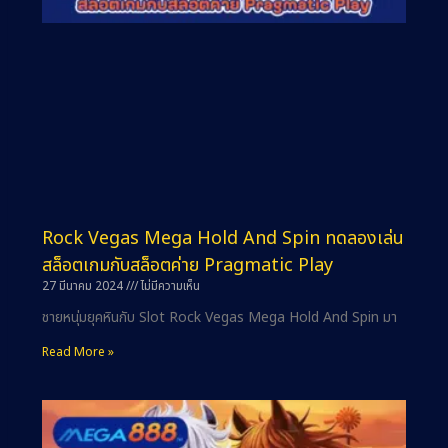
Rock Vegas Mega Hold And Spin ทดลองเล่น
สล็อตเกมกับสล็อตค่าย Pragmatic Play
27 มีนาคม 2024
ไม่มีความเห็น
ชายหนุ่มยุคหินกับ Slot Rock Vegas Mega Hold And Spin มา
Read More »