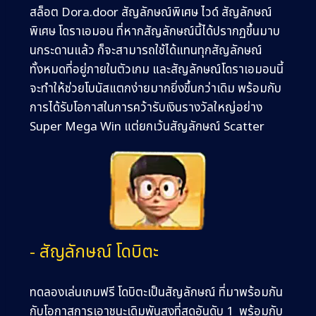
สล็อต
Dora.door
สัญลักษณ์พิเศษ ไวด์ สัญลักษณ์
พิเศษ โดราเอมอน ที่หากสัญลักษณ์นี้ได้ปรากฏขึ้นมาบ
นกระดานแล้ว ก็จะสามารถใช้ได้แทนทุกสัญลักษณ์
ทั้งหมดที่อยู่ภายในตัวเกม และสัญลักษณ์โดราเอมอนนี้
จะทำให้ช่วยโบนัสแตกง่ายมากยิ่งขึ้นกว่าเดิม พร้อมกับ
การได้รับโอกาสในการคว้ารับเงินรางวัลใหญ่อย่าง
Super Mega Win แต่ยกเว้นสัญลักษณ์ Scatter
- สัญลักษณ์ โดบิตะ
ทดลองเล่นเกมฟรี โดบิตะเป็นสัญลักษณ์ ที่มาพร้อมกัน
กับโอกาสการเอาชนะเดิมพันสูงที่สุดอันดับ 1 พร้อมกับ