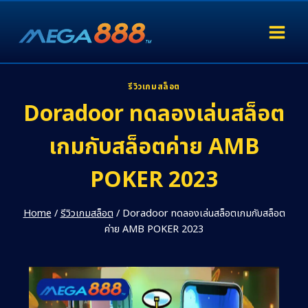
รีวิวเกมสล็อต
Doradoor ทดลองเล่นสล็อต
เกมกับสล็อตค่าย AMB
POKER 2023
Home
/
รีวิวเกมสล็อต
/
Doradoor ทดลองเล่นสล็อตเกมกับสล็อต
ค่าย AMB POKER 2023