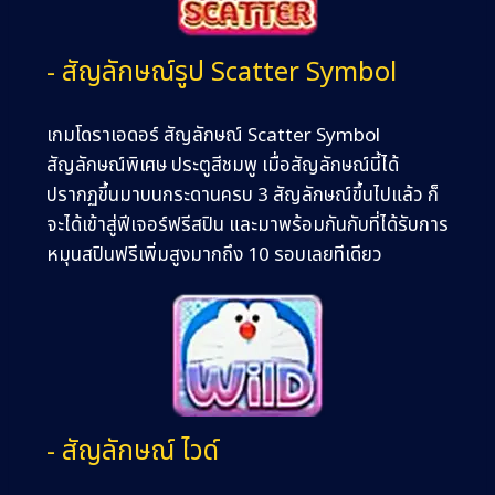
- สัญลักษณ์รูป Scatter Symbol
เกมโดราเอดอร์ สัญลักษณ์ Scatter Symbol
สัญลักษณ์พิเศษ ประตูสีชมพู เมื่อสัญลักษณ์นี้ได้
ปรากฏขึ้นมาบนกระดานครบ 3 สัญลักษณ์ขึ้นไปแล้ว ก็
จะได้เข้าสู่ฟีเจอร์ฟรีสปิน และมาพร้อมกันกับที่ได้รับการ
หมุนสปินฟรีเพิ่มสูงมากถึง 10 รอบเลยทีเดียว
- สัญลักษณ์ ไวด์