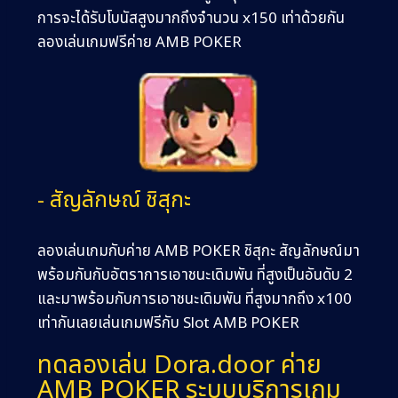
การจะได้รับโบนัสสูงมากถึงจำนวน x150 เท่าด้วยกัน
ลองเล่นเกมฟรีค่าย AMB POKER
- สัญลักษณ์ ชิสุกะ
ลองเล่นเกมกับค่าย AMB POKER ชิสุกะ สัญลักษณ์มา
พร้อมกันกับอัตราการเอาชนะเดิมพัน ที่สูงเป็นอันดับ 2
และมาพร้อมกับการเอาชนะเดิมพัน ที่สูงมากถึง x100
เท่ากันเลยเล่นเกมฟรีกับ Slot AMB POKER
ทดลองเล่น Dora.door ค่าย
AMB POKER ระบบบริการเกม