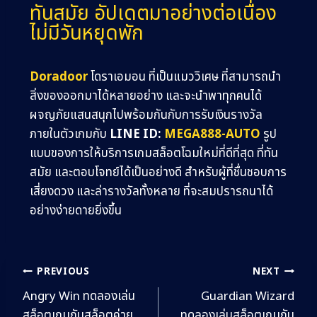
ทันสมัย อัปเดตมาอย่างต่อเนื่อง
ไม่มีวันหยุดพัก
Doradoor
โดราเอมอน ที่เป็นแมววิเศษ ที่สามารถนำ
สิ่งของออกมาได้หลายอย่าง และจะนำพาทุกคนได้
ผจญภัยแสนสนุกไปพร้อมกันกับการรับเงินรางวัล
ภายในตัวเกม
กับ
LINE ID:
MEGA888-AUTO
รูป
แบบของการให้บริการเกมสล็อตโฉมใหม่ที่ดีที่สุด ที่ทัน
สมัย และตอบโจทย์ได้เป็นอย่างดี สำหรับผู้ที่ชื่นชอบการ
เสี่ยงดวง และล่ารางวัลทั้งหลาย ที่จะสมปรารถนาได้
อย่างง่ายดายยิ่งขึ้น
PREVIOUS
NEXT
Angry Win ทดลองเล่น
Guardian Wizard
สล็อตเกมกับสล็อตค่าย
ทดลองเล่นสล็อตเกมกับ