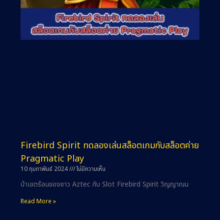
Firebird Spirit ทดลองเล่นสล็อตเกมกับสล็อตค่าย
Pragmatic Play
10 กุมภาพันธ์ 2024
ไม่มีความเห็น
ป่าเขตร้อนของชาว Aztec กับ Slot Firebird Spirit วิญญาณน
Read More »