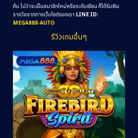
คืน ไม่ว่าจะเป็นสมาชิกใหม่หรือระดับเซียน ก็ได้รับเงิน
รางวัลจากทางเว็บไซต์ของเรา
LINE ID:
MEGA888-AUTO
รีวิวเกมอื่นๆ