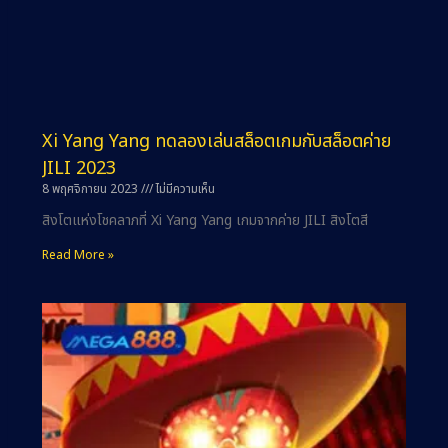
Xi Yang Yang ทดลองเล่นสล็อตเกมกับสล็อตค่าย
JILI 2023
8 พฤศจิกายน 2023
ไม่มีความเห็น
สิงโตแห่งโชคลาภที่ Xi Yang Yang เกมจากค่าย JILI สิงโตสี
Read More »