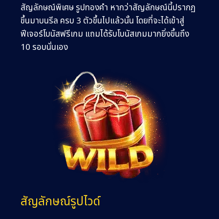
สัญลักษณ์พิเศษ รูปทองคำ หากว่าสัญลักษณ์นี้ปรากฏ
ขึ้นมาบนรีล ครบ 3 ตัวขึ้นไปแล้วนั้น โดยที่จะได้เข้าสู่
ฟีเจอร์โบนัสฟรีเกม แถมได้รับโบนัสเกมมากยิ่งขึ้นถึง
10 รอบนั่นเอง
สัญลักษณ์รูปไวด์