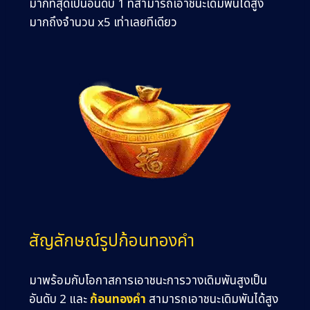
มากที่สุดเป็นอันดับ 1 ที่สามารถเอาชนะเดิมพันได้สูง
มากถึงจำนวน x5 เท่าเลยทีเดียว
สัญลักษณ์รูปก้อนทองคำ
มาพร้อมกับโอกาสการเอาชนะการวางเดิมพันสูงเป็น
อันดับ 2 และ
ก้อนทองคำ
สามารถเอาชนะเดิมพันได้สูง