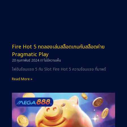
Fire Hot 5 ทดลองเล่นสล็อตเกมกับสล็อตค่าย
Pragmatic Play
20 กุมภาพันธ์ 2024
ไม่มีความเห็น
ไฟอันร้อนแรง 5 กับ Slot Fire Hot 5 ความร้อนแรง ที่มาพร้
Read More »