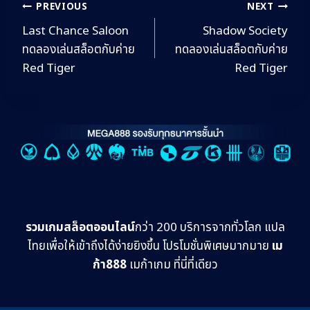
PREVIOUS
NEXT
Last Chance Saloon
Shadow Society
ทดลองเล่นสล็อตกับค่าย
ทดลองเล่นสล็อตกับค่าย
Red Tiger
Red Tiger
รวมเกมสล็อตออนไลน์
กว่า 200 บริการจากทั่วโลก แปล
ไทยเพื่อให้เข้าถึงได้ง่ายยิงขึ้น โปรโมชั่นพิเศษมากมาย
เม
ก้า888
เมก้าเกม ที่นี่ที่เดียว