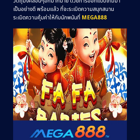
วัตถุมงคลอื่นๆอีกมากมาย ด้วยการออกแบบเกมมา
เป็นอย่างดี พร้อมแล้ว ที่จะระเบิดความสนุกสนาน
ระเบิดความคุ้มค่าให้กับนักพนันที่
MEGA888