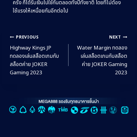
ครั้ง ก็ได้รับเงินไปใช้กันตลอดทั้งปีทั้งชาติ โดยที่ไม่ต้อง
ใช้แรงให้เหนื่อยกันอีกต่อไป
PREVIOUS
NEXT
Highway Kings JP
Water Margin ทดลอง
ทดลองเล่นสล็อตเกมกับ
เล่นสล็อตเกมกับสล็อต
สล็อตค่าย JOKER
ค่าย JOKER Gaming
Gaming 2023
2023