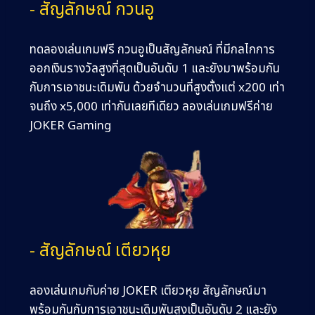
- สัญลักษณ์ กวนอู
ทดลองเล่นเกมฟรี กวนอูเป็นสัญลักษณ์ ที่มีกลไกการ
ออกเงินรางวัลสูงที่สุดเป็นอันดับ 1 และยังมาพร้อมกัน
กับการเอาชนะเดิมพัน ด้วยจำนวนที่สูงตั้งแต่ x200 เท่า
จนถึง x5,000 เท่ากันเลยทีเดียว ลองเล่นเกมฟรีค่าย
JOKER Gaming
- สัญลักษณ์ เตียวหุย
ลองเล่นเกมกับค่าย JOKER เตียวหุย สัญลักษณ์มา
พร้อมกันกับการเอาชนะเดิมพันสูงเป็นอันดับ 2 และยัง