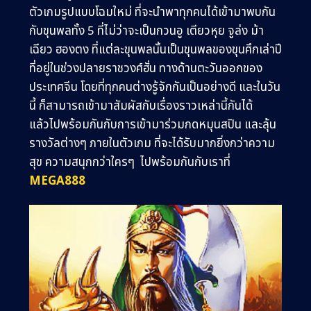
ตัวเกมรูปแบบโฉมใหม่ ที่จะนำพาทุกคนได้เข้ามาพบกัน
กับขุนพลทั้ง 5 ที่ไม่ว่าจะเป็นกวนอู เตียวหุย จูล่ง ม้า
เฉียว ฮองตง ที่แต่ละขุนพลนั้นเป็นขุนพลของขุนศึกเล่าปี
ที่อยู่ในช่วงปลายราชวงศ์ฮั่น ทางด้านตะวันออกของ
ประเทศจีน โดยที่ทุกคนต่างรู้จักกันเป็นอย่างดี และในวัน
นี้ ก็สามารถเข้ามาสัมผัสกับเรื่องราวเหล่านี้กันได้
แล้วไปพร้อมกันกับการเข้ามาร่วมกดหมุนสปิน และลุ้น
รางวัลต่างๆ ภายในตัวเกม ที่จะได้รับมากยิ่งกว่าความ
สุข ความสนุกกว่าใครๆ ไปพร้อมกันกับเราที่
MEGA888