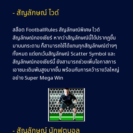
- สัญลักษณ์ ไวด์
สล็อต
FootballRules
สัญลักษณ์พิเศษ ไวด์
สัญลักษณ์กองเชียร์ หากว่าสัญลักษณ์นี้ได้ปรากฏขึ้น
มาบนกระดาน ก็สามารถใช้ได้แทนทุกสัญลักษณ์ต่างๆ
ทั้งหมด แต่ยกเว้นสัญลักษณ์ Scatter Symbol และ
สัญลักษณ์กองเชียร์นี้ ยังสามารถช่วยเพิ่มโอกาสการ
เอาชนะเดิมพันสูงมากขึ้น พร้อมกับการคว้ารางวัลใหญ่
อย่าง Super Mega Win
- สัญลักษณ์ นักฟุตบอล