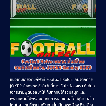
แนวเกมเกี่ยวกับกีฬาที่
Football Rules
เกมจากค่าย
JOKER Gaming
ซึ่งในวันนี้ทางเว็บไซต์ของเรา ก็ได้ยก
เอาสนามฟุตบอลมาให้ กับทุกคนได้ร่วมสนุก และ
เพลิดเพลินไปพร้อมกันกับการเล่นเกมสไตล์ฟุตบอลใน
โฉมใหม่ โดยที่ภายในตัวเกมนั้นเป็นโครงเรื่อง ที่จะเชิญ