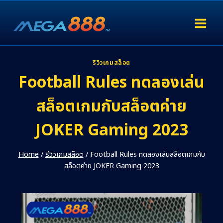
รีวิวเกมสล็อต
Football Rules ทดลองเล่น
สล็อตเกมกับสล็อตค่าย
JOKER Gaming 2023
Home
/
รีวิวเกมสล็อต
/
Football Rules ทดลองเล่นสล็อตเกมกับ
สล็อตค่าย JOKER Gaming 2023