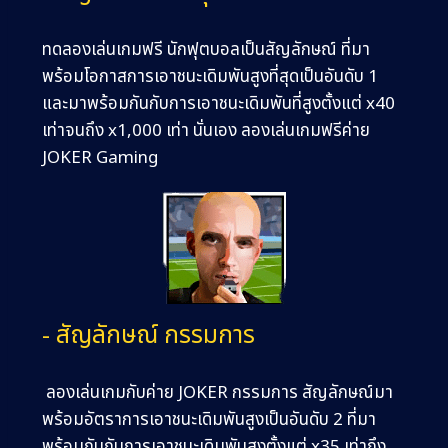
ทดลองเล่นเกมฟรี นักฟุตบอลเป็นสัญลักษณ์ ที่มา
พร้อมโอกาสการเอาชนะเดิมพันสูงที่สุดเป็นอันดับ 1
และมาพร้อมกันกับการเอาชนะเดิมพันที่สูงตั้งแต่ x40
เท่าจนถึง x1,000 เท่า นั่นเอง ลองเล่นเกมฟรีค่าย
JOKER Gaming
- สัญลักษณ์ กรรมการ
ลองเล่นเกมกับค่าย JOKER กรรมการ สัญลักษณ์มา
พร้อมอัตราการเอาชนะเดิมพันสูงเป็นอันดับ 2 ที่มา
พร้อมกันกับการเอาชนะเดิมพันสูงตั้งแต่ x35 เท่าถึง