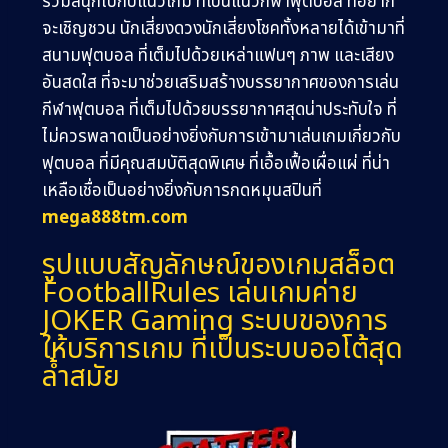
ร่วมสนุกไปกับแนวเกม ที่เป็นแนวกีฬาฟุตบอล ที่อยาก
จะเชิญชวน นักเสี่ยงดวงนักเสี่ยงโชคทั้งหลายได้เข้ามาที่
สนามฟุตบอล ที่เต็มไปด้วยเหล่าแฟนๆ ภาพ และเสียง
อันสดใส ที่จะมาช่วยเสริมสร้างบรรยากาศของการเล่น
กีฬาฟุตบอล ที่เต็มไปด้วยบรรยากาศสุดน่าประทับใจ ที่
ไม่ควรพลาดเป็นอย่างยิ่งกับการเข้ามาเล่นเกมเกี่ยวกับ
ฟุตบอล ที่มีคุณสมบัติสุดพิเศษ ที่เอื้อเฟื้อเผื่อแผ่ ที่น่า
เหลือเชื่อเป็นอย่างยิ่งกับการกดหมุนสปินที่
mega888tm.com
รูปแบบสัญลักษณ์ของเกมสล็อต
FootballRules เล่นเกมค่าย
JOKER Gaming ระบบของการ
ให้บริการเกม ที่เป็นระบบออโต้สุด
ล้ำสมัย