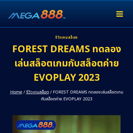
รีวิวเกมสล็อต
FOREST DREAMS ทดลอง
เล่นสล็อตเกมกับสล็อตค่าย
EVOPLAY 2023
Home
/
รีวิวเกมสล็อต
/
FOREST DREAMS ทดลองเล่นสล็อตเกม
กับสล็อตค่าย EVOPLAY 2023