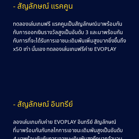
- สัญลักษณ์ แรคคูน
ทดลองเล่นเกมฟรี แรคคูนเป็นสัญลักษณ์มาพร้อมกัน
กับการออกเงินรางวัลสูงเป็นอันดับ 3 และมาพร้อมกัน
กับการที่จะได้รับการเอาชนะเดิมพันเพิ่มสูงมากยิ่งขึ้นถึง
x50 เท่า นั่นเอง ทดลองเล่นเกมฟรีค่าย EVOPLAY
- สัญลักษณ์ อินทรีย์
ลองเล่นเกมกับค่าย EVOPLAY อินทรีย์ สัญลักษณ์
ที่มาพร้อมกันกับกลไกการเอาชนะเดิมพันสูงเป็นอันดับ