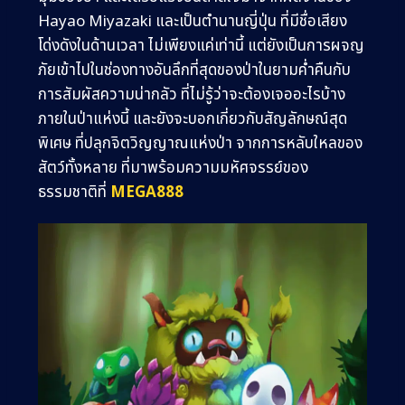
Hayao Miyazaki และเป็นตำนานญี่ปุ่น ที่มีชื่อเสียง
โด่งดังในด้านเวลา ไม่เพียงแค่เท่านี้ แต่ยังเป็นการผจญ
ภัยเข้าไปในช่องทางอันลึกที่สุดของป่าในยามค่ำคืนกับ
การสัมผัสความน่ากลัว ที่ไม่รู้ว่าจะต้องเจออะไรบ้าง
ภายในป่าแห่งนี้ และยังจะบอกเกี่ยวกับสัญลักษณ์สุด
พิเศษ ที่ปลุกจิตวิญญาณแห่งป่า จากการหลับใหลของ
สัตว์ทั้งหลาย ที่มาพร้อมความมหัศจรรย์ของ
ธรรมชาติ
ที่
MEGA888