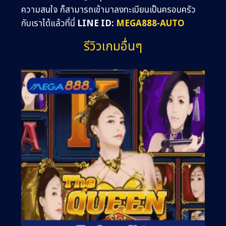
ความสนใจ ก็สามารถเข้ามาลงทะเบียนเป็นครอบครัว
กับเราได้แล้วที่นี่
LINE ID:
MEGA888-AUTO
รีวิวเกมอื่นๆ