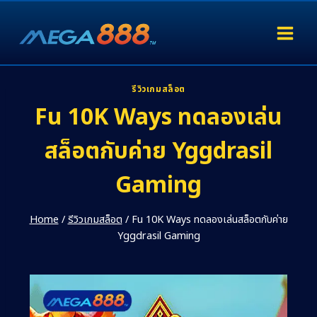
รีวิวเกมสล็อต
Fu 10K Ways ทดลองเล่น
สล็อตกับค่าย Yggdrasil
Gaming
Home
/
รีวิวเกมสล็อต
/
Fu 10K Ways ทดลองเล่นสล็อตกับค่าย
Yggdrasil Gaming