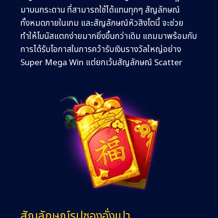
มาบนกระดาน ที่สามารถใช้ได้แทนทุกๆ สัญลักษณ์
ทั้งหมดภายในเกม และสัญลักษณ์หัวสิงโตนี้ จะช่วย
ทำให้โบนัสแตกง่ายมากยิ่งขึ้นกว่าเดิม แถมมาพร้อมกับ
การได้รับโอกาสในการคว้ารับเงินรางวัลใหญ่อย่าง
Super Mega Win แต่ยกเว้นสัญลักษณ์ Scatter
สัญลักษณ์รูปซองอั่งเปา