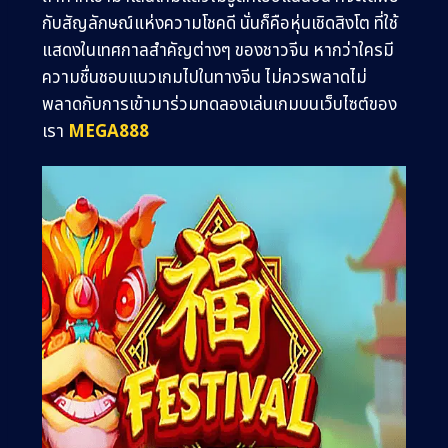
กับสัญลักษณ์แห่งความโชคดี นั่นก็คือหุ่นเชิดสิงโต ที่ใช้
แสดงในเทศกาลสำคัญต่างๆ ของชาวจีน หากว่าใครมี
ความชื่นชอบแนวเกมไปในทางจีน ไม่ควรพลาดไม่
พลาดกับการเข้ามาร่วมทดลองเล่นเกมบนเว็บไซต์ของ
เรา
MEGA888