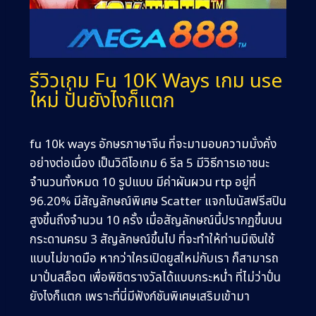
รีวิวเกม Fu 10K Ways เกม use
ใหม่ ปั่นยังไงก็แตก
fu 10k ways อักษรภาษาจีน ที่จะมามอบความมั่งคั่ง
อย่างต่อเนื่อง เป็นวิดีโอเกม 6 รีล 5 มีวิธีการเอาชนะ
จำนวนทั้งหมด 10 รูปแบบ มีค่าผันผวน rtp อยู่ที่
96.20% มีสัญลักษณ์พิเศษ Scatter แจกโบนัสฟรีสปิน
สูงขึ้นถึงจำนวน 10 ครั้ง เมื่อสัญลักษณ์นี้ปรากฏขึ้นบน
กระดานครบ 3 สัญลักษณ์ขึ้นไป ที่จะทำให้ท่านมีเงินใช้
แบบไม่ขาดมือ หากว่าใครเปิดยูสใหม่กับเรา ก็สามารถ
มาปั่นสล็อต เพื่อพิชิตรางวัลได้แบบกระหน่ำ ที่ไม่ว่าปั่น
ยังไงก็แตก เพราะที่นี่มีฟังก์ชันพิเศษเสริมเข้ามา