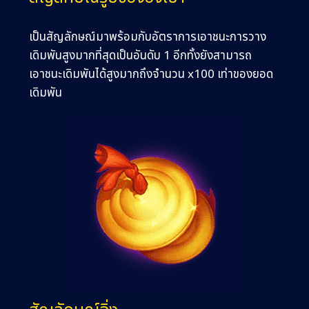
เป็นสัญลักษณ์มาพร้อมกับอัตราการเอาชนะการวาง
เดิมพันสูงมากที่สุดเป็นอันดับ 1 อีกทั้งยังสามารถ
เอาชนะเดิมพันได้สูงมากถึงจำนวน x100 เท่าของยอด
เดิมพัน