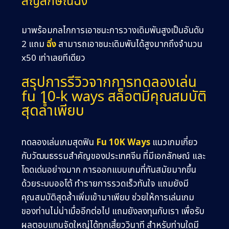
สัญลักษณ์ฉิ่ง
มาพร้อมกลไกการเอาชนะการวางเดิมพันสูงเป็นอันดับ
2 แถม
ฉิ่ง
สามารถเอาชนะเดิมพันได้สูงมากถึงจำนวน
x50 เท่าเลยทีเดียว
สรุปการรีวิวจากการทดลองเล่น
fu 10-k ways สล็อตมีคุณสมบัติ
สุดล้ำเพียบ
ทดลองเล่นเกมสุดฟิน
Fu 10K Ways
แนวเกมเกี่ยว
กับวัฒนธรรมสําคัญของประเทศจีน ที่มีเอกลักษณ์ และ
โดดเด่นอย่างมาก การออกแบบเกมที่ทันสมัยมากขึ้น
ด้วยระบบออโต้ ทำรายการรวดเร็วทันใจ แถมยังมี
คุณสมบัติสุดล้ำเพิ่มเข้ามาเพียบ ช่วยให้การเล่นเกม
ของท่านไม่น่าเบื่ออีกต่อไป แถมยังลงทุนกับเรา เพื่อรับ
ผลตอบแทนจัดใหญ่ได้ทุกเสี้ยววินาที สำหรับท่านใดมี