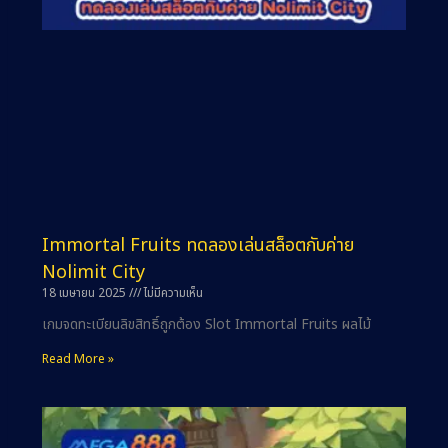
Immortal Fruits ทดลองเล่นสล็อตกับค่าย
Nolimit City
18 เมษายน 2025
ไม่มีความเห็น
เกมจดทะเบียนลิขสิทธิ์ถูกต้อง Slot Immortal Fruits ผลไม้
Read More »