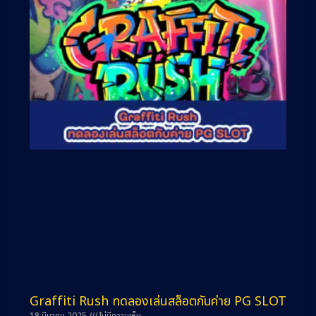
Graffiti Rush ทดลองเล่นสล็อตกับค่าย PG SLOT