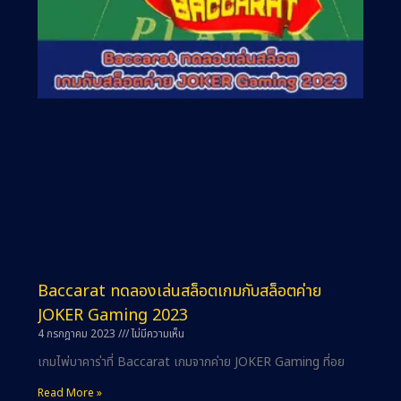
Baccarat ทดลองเล่นสล็อตเกมกับสล็อตค่าย
JOKER Gaming 2023
4 กรกฎาคม 2023
ไม่มีความเห็น
เกมไพ่บาคาร่าที่ Baccarat เกมจากค่าย JOKER Gaming ที่อย
Read More »