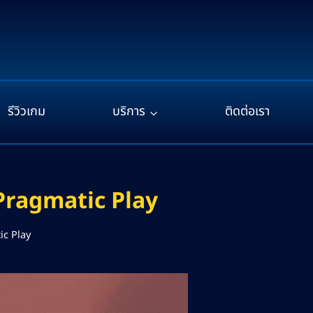
รีวิวเกม
บริการ
ติดต่อเรา
 Pragmatic Play
ic Play