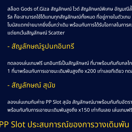
สล็อต
Gods of.Giza
สัญลักษณ์ ไวด์ สัญลักษณ์พิเศษ อัญมณีล้ำ
รีล ก็จะสามารถใช้ได้แทนทุกสัญลักษณ์ทั้งหมด ที่อยู่ภายในตัวเก
โบนัสแตกง่ายมากยิ่งขึ้นกว่าเดิม พร้อมกับการได้รับโอกาสในกา
แต่ยกเว้นสัญลักษณ์ Scatter
- สัญลักษณ์รูปนกอินทรี
ทดลองเล่นเกมฟรี นกอินทรีเป็นสัญลักษณ์ ที่มาพร้อมกันกับกลไก
1 ที่มาพร้อมกับการเอาชนะเดิมพันสูงถึง x200 เท่าเลยทีเดียว ท
- สัญลักษณ์ สุนัข
ลองเล่นเกมกับค่าย PP Slot สุนัข สัญลักษณ์มาพร้อมกันกับอัตร
พร้อมกันกับการเอาชนะเดิมพันสูงถึง x150 เท่ากันเลย เล่นเกมฟ
P Slot ประสบการณ์ของการวางเดิมพัน ที่เ