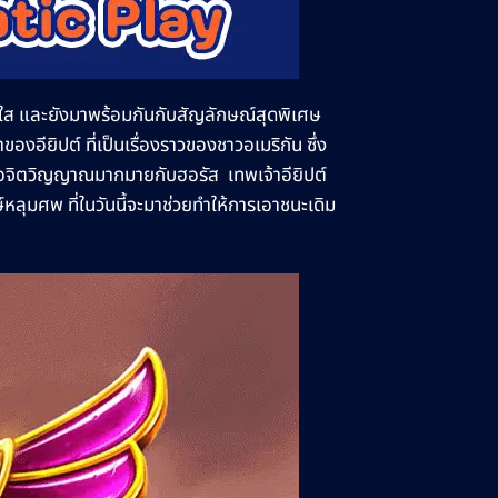
ใส และยังมาพร้อมกันกับสัญลักษณ์สุดพิเศษ
องอียิปต์ ที่เป็นเรื่องราวของชาวอเมริกัน ซึ่ง
สนอจิตวิญญาณมากมายกับฮอรัส เทพเจ้าอียิปต์
ลุมศพ ที่ในวันนี้จะมาช่วยทำให้การเอาชนะเดิม