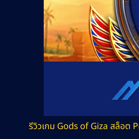
รีวิวเกม Gods of Giza สล็อต P