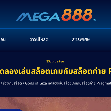
ถอน
ดาวน์โหลด
สิทธิพิเศษ
รีวิวเกมสล็อต
ดลองเล่นสล็อตเกมกับสล็อตค่าย
/
รีวิวเกมสล็อต
/
Gods of Giza ทดลองเล่นสล็อตเกมกับสล็อตค่าย Pragmat