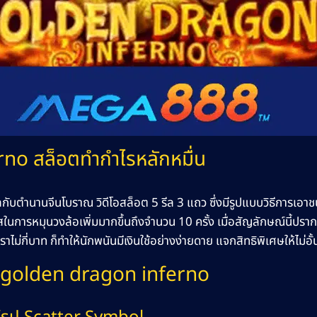
no สล็อตทำกำไรหลักหมื่น
ำนานจีนโบราณ วิดีโอสล็อต 5 รีล 3 แถว ซึ่งมีรูปแบบวิธีการเอาชน
สในการหมุนวงล้อเพิ่มมากขึ้นถึงจำนวน 10 ครั้ง เมื่อสัญลักษณ์นี้ปร
ม่กี่บาท ก็ทำให้นักพนันมีเงินใช้อย่างง่ายดาย แจกสิทธิพิเศษให้ไม่อั้
 golden dragon inferno