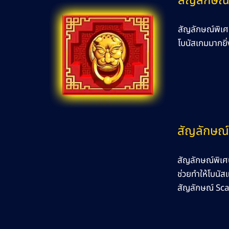
สัญลักษณ
สัญลักษณ์พิเศษ
โบนัสเกมมากยิ่
สัญลักษณ์
สัญลักษณ์พิเศ
ช่วยทำให้โบนัส
สัญลักษณ์ Sca