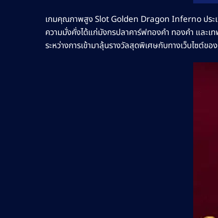
เกมคุณภาพสูง Slot Golden Dragon Inferno ประเพ
ความมั่งคั่งได้แก่มังกรปลาคาร์ฟทองคำ ทองคำ และเท
ระหว่างการเข้ามาลุ้นรางวัลสุดพิเศษกับทางเว็บไซต์ขอ