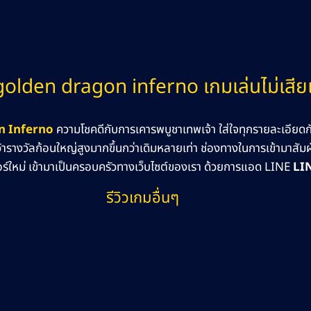
golden dragon inferno เกมเล่นไม่เสียเ
n Inferno
ความโชคดีกับการเคารพบูชาเทพเจ้า ใส่ใจทุกรายละเอียดก
คว้ารางวัลก้อนใหญ่สูงมากขึ้นกว่าเดิมหลายเท่า ช่องทางในการเข้ามาสั
อร์ใหม่ เข้ามาเป็นครอบครัวทางเว็บไซต์ของเรา ด้วยการแอด LINE
LI
รีวิวเกมอื่นๆ