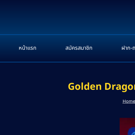
หน้าแรก
สมัครสมาชิก
ฝาก-
Golden Dragon
Hom