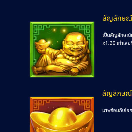
สัญลักษณ
เป็นสัญลักษณ์
x1.20 เท่าเลยท
สัญลักษณ์
มาพร้อมกับโอก