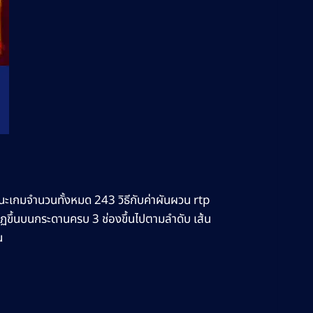
ะเกมจำนวนทั้งหมด 243 วิธีกับค่าผันผวน rtp
ากฏขึ้นบนกระดานครบ 3 ช่องขึ้นไปตามลำดับ เส้น
น