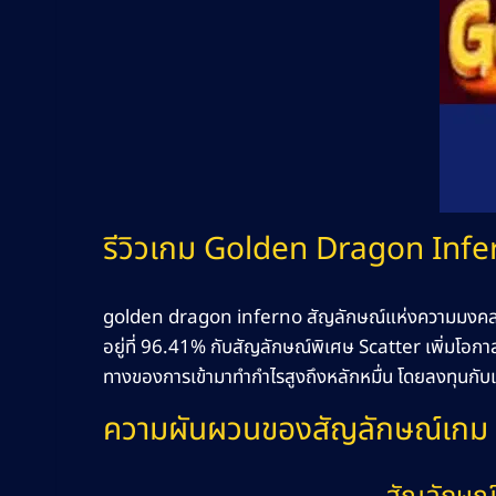
รีวิวเกม Golden Dragon Infer
golden dragon inferno สัญลักษณ์แห่งความมงคลกับต
อยู่ที่ 96.41% กับสัญลักษณ์พิเศษ Scatter เพิ่มโอกา
ทางของการเข้ามาทำกำไรสูงถึงหลักหมื่น โดยลงทุนกับเราไ
ความผันผวนของสัญลักษณ์เกม