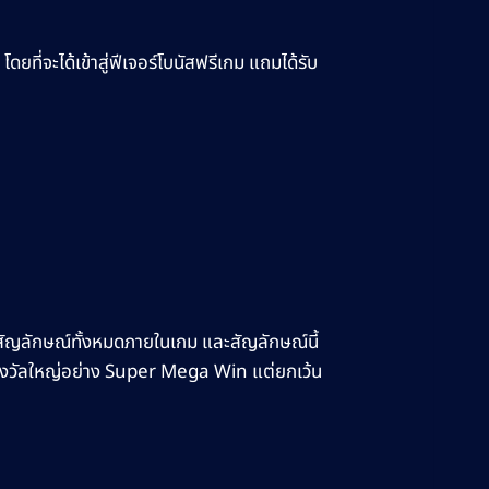
ยที่จะได้เข้าสู่ฟีเจอร์โบนัสฟรีเกม แถมได้รับ
สัญลักษณ์ทั้งหมดภายในเกม และสัญลักษณ์นี้
ินรางวัลใหญ่อย่าง Super Mega Win แต่ยกเว้น