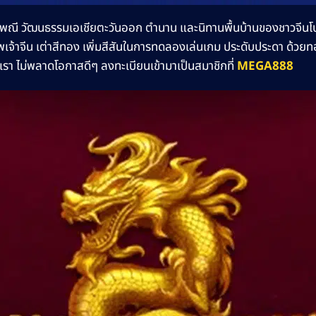
ณี วัฒนธรรมเอเชียตะวันออก ตำนาน และนิทานพื้นบ้านของชาวจีน
พเจ้าจีน เต่าสีทอง เพิ่มสีสันในการทดลองเล่นเกม ประดับประดา ด้ว
งเรา ไม่พลาดโอกาสดีๆ ลงทะเบียนเข้ามาเป็นสมาชิกที่
MEGA888