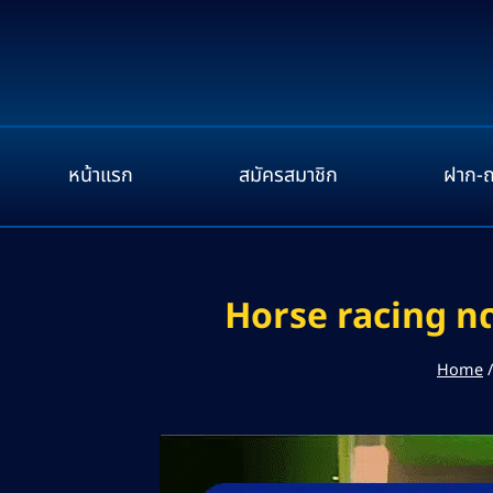
หน้าแรก
สมัครสมาชิก
ฝาก-
Horse racing ท
Home
/