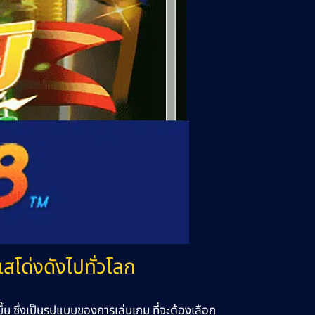
โด่งดังไปทั่วโลก
่งขึ้น ซึ่งเป็นรูปแบบของการเล่นเกม ที่จะต้องเลือก