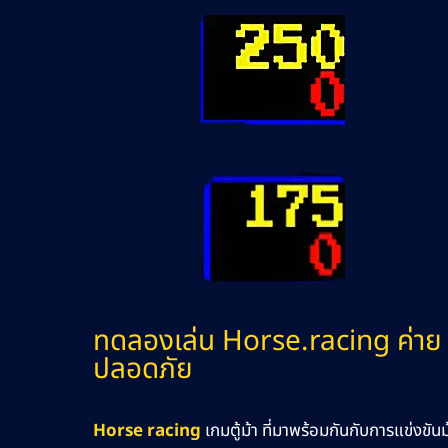
ทดลองเล่น Horse.racing ค่าย A
ปลอดภัย
Horse racing
เกมตู้ม้า ที่มาพร้อมกันกับการแข่งขัน