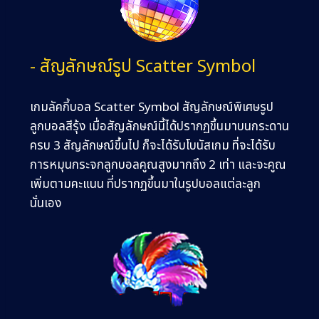
- สัญลักษณ์รูป Scatter Symbol
เกมลัคกี้บอล Scatter Symbol สัญลักษณ์พิเศษรูป
ลูกบอลสีรุ้ง เมื่อสัญลักษณ์นี้ได้ปรากฏขึ้นมาบนกระดาน
ครบ 3 สัญลักษณ์ขึ้นไป ก็จะได้รับโบนัสเกม ที่จะได้รับ
การหมุนกระจกลูกบอลคูณสูงมากถึง 2 เท่า และจะคูณ
เพิ่มตามคะแนน ที่ปรากฏขึ้นมาในรูปบอลแต่ละลูก
นั่นเอง