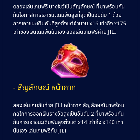
ดลองเล่นเกมฟรี นางโชว์เป็นสัญลักษณ์ ที่มาพร้อมกัน
กับโอกาสการเอาชนะเดิมพันสูงที่สุดเป็นอันดับ 1 ด้วย
การเอาชนะเดิมพันที่สูงตั้งแต่จำนวน x16 เท่าถึง x175
เท่าของเงินเดิมพันนั่นเอง ลองเล่นเกมฟรีค่าย JILI
- สัญลักษณ์ หน้ากาก
ลองเล่นเกมกับค่าย JILI หน้ากาก สัญลักษณ์มาพร้อม
กลไกการออกเงินรางวัลสูงเป็นอันดับ 2 ที่มาพร้อมกัน
กับการเอาชนะเดิมพันสูงตั้งแต่ x14 เท่าถึง x140 เท่า
นั่นเอง เล่นเกมฟรีกับ JILI