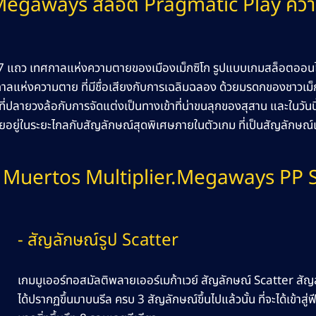
 Megaways สล็อต Pragmatic Play ความ
 7 แถว
เทศกาลแห่งความตายของเมืองเม็กซิโก รูปแบบเกมสล็อตออนไลน์ 
กาลแห่งความตาย ที่มีชื่อเสียงกับการเฉลิมฉลอง ด้วยมรดกของชาวเม
ี่ปลายวงล้อกับการจัดแต่งเป็นทางเข้าที่น่าขนลุกของสุสาน และในวัน
ังรอยอยู่ในระยะไกลกับสัญลักษณ์สุดพิเศษภายในตัวเกม ที่เป็นสัญลักษณ์เ
 Muertos Multiplier.Megaways PP Sl
- สัญลักษณ์รูป Scatter
เกม
มูเออร์ทอสมัลติพลายเออร์เมก้าเวย์
สัญลักษณ์ Scatter
สัญล
ได้ปรากฏขึ้นมาบนรีล ครบ 3 สัญลักษณ์ขึ้นไปแล้วนั้น ที่จะได้เข้าสู