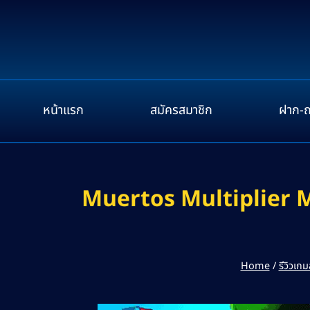
หน้าแรก
สมัครสมาชิก
ฝาก-
Muertos Multiplier 
Home
/
รีวิวเก