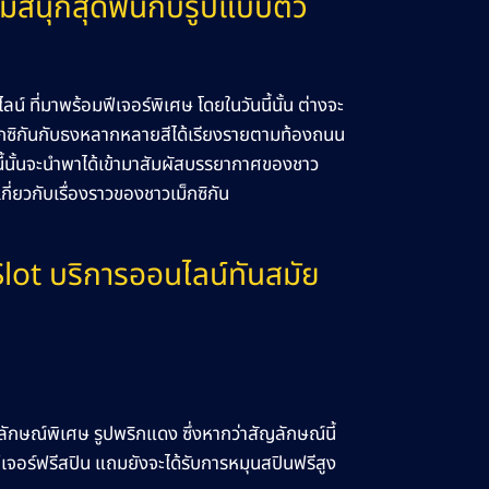
สนุกสุดฟินกับรูปแบบตัว
ที่มาพร้อมฟีเจอร์พิเศษ โดยในวันนี้นั้น ต่างจะ
็กซิกันกับธงหลากหลายสีได้เรียงรายตามท้องถนน
นี้นั้นจะนำพาได้เข้ามาสัมผัสบรรยากาศของชาว
กี่ยวกับเรื่องราวของชาวเม็กซิกัน
ot บริการออนไลน์ทันสมัย
ักษณ์พิเศษ รูปพริกแดง ซึ่งหากว่าสัญลักษณ์นี้
่ฟีเจอร์ฟรีสปิน แถมยังจะได้รับการหมุนสปินฟรีสูง