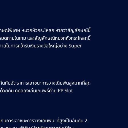
ักษณ์พิเศษ หมวกหัวกระโหลก หากว่าสัญลักษณ์นี้
้งหมดภายในเกม และสัญลักษณ์หมวกหัวกระโหลกนี้
โอกาสในการคว้ารับเงินรางวัลใหญ่อย่าง Super
ันกับอัตราการเอาชนะการวางเดิมพันสูงมากที่สุด
าด้วยกัน ทดลองเล่นเกมฟรีค่าย PP Slot
บการเอาชนะการวางเดิมพัน ที่สูงเป็นอันดับ 2