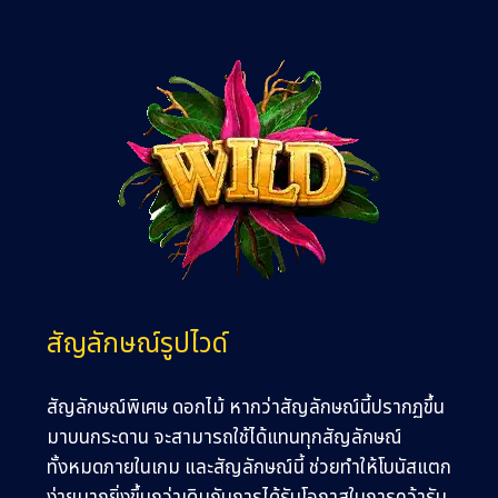
สัญลักษณ์รูปไวด์
สัญลักษณ์พิเศษ ดอกไม้ หากว่าสัญลักษณ์นี้ปรากฏขึ้น
มาบนกระดาน จะสามารถใช้ได้แทนทุกสัญลักษณ์
ทั้งหมดภายในเกม และสัญลักษณ์นี้ ช่วยทำให้โบนัสแตก