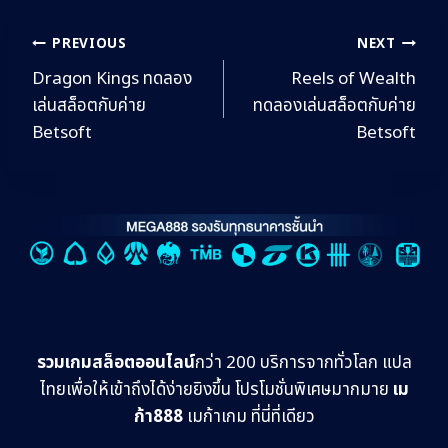
PREVIOUS
NEXT
Dragon Kings ทดลอง
Reels of Wealth
เล่นสล็อตกับค่าย
ทดลองเล่นสล็อตกับค่าย
Betsoft
Betsoft
รวมเกมสล็อตออนไลน์
กว่า 200 บริการจากทั่วโลก แปล
ไทยเพื่อให้เข้าถึงได้ง่ายยิงขึ้น โปรโมชั่นพิเศษมากมาย
เม
ก้า888
เมก้าเกม ที่นี่ที่เดียว