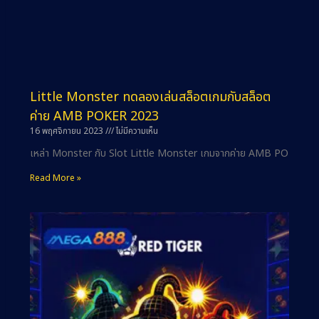
Little Monster ทดลองเล่นสล็อตเกมกับสล็อต
ค่าย AMB POKER 2023
16 พฤศจิกายน 2023
ไม่มีความเห็น
เหล่า Monster กับ Slot Little Monster เกมจากค่าย AMB PO
Read More »