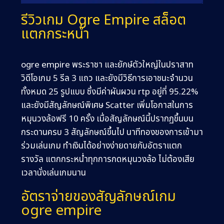
รีวิวเกม Ogre Empire สล็อต
แตกกระหน่ำ
ogre empire พระราชา และยักษ์ตัวใหญ่ในปราสาท
วิดีโอเกม 5 รีล 3 แถว และยังมีวิธีการเอาชนะจำนวน
ทั้งหมด 25 รูปแบบ ซึ่งมีค่าผันผวน rtp อยู่ที่ 95.22%
และยังมีสัญลักษณ์พิเศษ Scatter เพิ่มโอกาสในการ
หมุนวงล้อฟรี 10 ครั้ง เมื่อสัญลักษณ์นี้ปรากฏขึ้นบน
กระดานครบ 3 สัญลักษณ์ขึ้นไป นาทีทองของการเข้ามา
ร่วมเล่นเกม ทำเงินได้อย่างง่ายดายกับอัตราแตก
รางวัล แตกกระหน่ำทุกการกดหมุนวงล้อ ไม่ต้องเสีย
เวลานั่งเล่นเกมนาน
อัตราจ่ายของสัญลักษณ์เกม
ogre empire