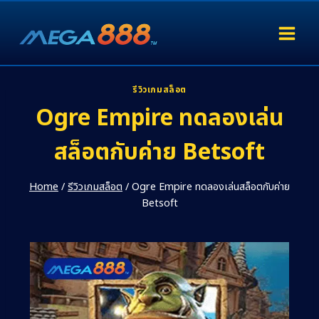
รีวิวเกมสล็อต
Ogre Empire ทดลองเล่น
สล็อตกับค่าย Betsoft
Home
/
รีวิวเกมสล็อต
/
Ogre Empire ทดลองเล่นสล็อตกับค่าย
Betsoft