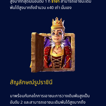
สูงมากที่สุดเป็นอันดับ 1
ที่
ราชา
สามารถเอาชนะเดิม
พันได้สูงมากถึงจำนวน x40 เท่า นั่นเอง
สัญลักษณ์รูปราชินี
มาพร้อมกับกลไกการเอาชนะการวางเดิมพันสูงเป็น
อันดับ 2 และสามารถเอาชนะเดิมพันได้สูงมากถึง