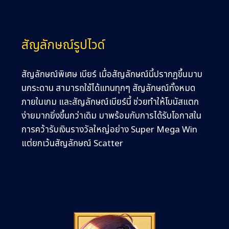
สัญลักษณ์รูปไวด์
สัญลักษณ์พิเศษ เบียร์ เมื่อสัญลักษณ์นี้ปรากฏขึ้นมาบ
นกระดาน สามารถใช้ได้แทนทุกๆ สัญลักษณ์ทั้งหมด
ภายในเกม และสัญลักษณ์เบียร์นี้ ช่วยทำให้โบนัสแตก
ง่ายมากยิ่งขึ้นกว่าเดิม มาพร้อมกับการได้รับโอกาสใน
การคว้ารับเงินรางวัลใหญ่อย่าง Super Mega Win
แต่ยกเว้นสัญลักษณ์ Scatter