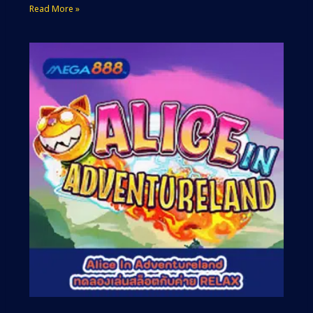
Read More »