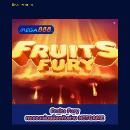
Read More »