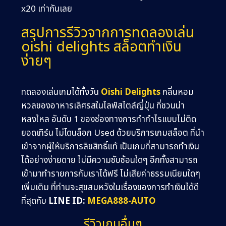
x20 เท่ากันเลย
สรุปการรีวิวจากการทดลองเล่น
oishi delights สล็อตทำเงิน
ง่ายๆ
ทดลองเล่นเกมได้ทั้งวัน
Oishi Delights
กลิ่นหอม
หวลของอาหารเลิศรสในไลฟ์สไตล์ญี่ปุ่น ที่ชวนน่า
หลงใหล อันดับ 1 ของช่องทางการทำกำไรแบบไม่ติด
ยอดเทิร์น ไม่โดนล็อก Used ด้วยบริการเกมสล็อต ที่นำ
เข้าจากผู้ให้บริการลิขสิทธิ์แท้ เป็นเกมที่สามารถทำเงิน
ได้อย่างง่ายดาย ไม่มีความซับซ้อนใดๆ อีกทั้งสามารถ
เข้ามาทำรายการกับเราได้ฟรี ไม่เสียค่าธรรมเนียมใดๆ
เพิ่มเติม ที่ท่านจะสุขสมหวังในเรื่องของการทำเงินได้ดี
ที่สุดกับ
LINE ID:
MEGA888-AUTO
รีวิวเกมอื่นๆ