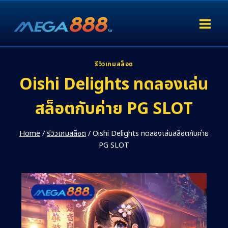
รีวิวเกมสล็อต
Oishi Delights ทดลองเล่น
สล็อตกับค่าย PG SLOT
Home
/
รีวิวเกมสล็อต
/
Oishi Delights ทดลองเล่นสล็อตกับค่าย
PG SLOT