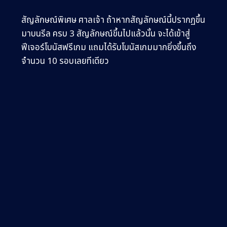
สัญลักษณ์พิเศษ ศาลเจ้า ถ้าหากสัญลักษณ์นี้ปรากฏขึ้น
มาบนรีล ครบ 3 สัญลักษณ์ขึ้นไปแล้วนั้น จะได้เข้าสู่
ฟีเจอร์โบนัสฟรีเกม แถมได้รับโบนัสเกมมากยิ่งขึ้นถึง
จำนวน 10 รอบเลยทีเดียว