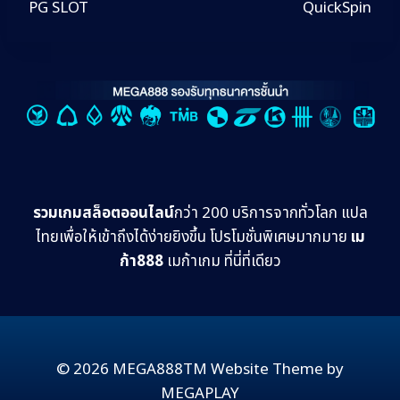
PG SLOT
QuickSpin
รวมเกมสล็อตออนไลน์
กว่า 200 บริการจากทั่วโลก แปล
ไทยเพื่อให้เข้าถึงได้ง่ายยิงขึ้น โปรโมชั่นพิเศษมากมาย
เม
ก้า888
เมก้าเกม ที่นี่ที่เดียว
© 2026 MEGA888TM Website Theme by
MEGAPLAY