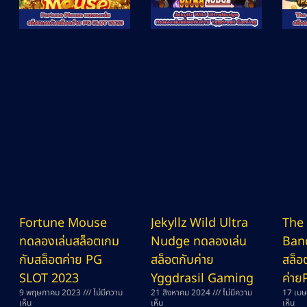
Fortune Mouse
Jekyllz Wild Ultra
The
ทดลองเล่นสล็อตเกม
Nudge ทดลองเล่น
Ban
กับสล็อตค่าย PG
สล็อตกับค่าย
สล็อ
SLOT 2023
Yggdrasil Gaming
ค่า
9 พฤษภาคม 2023
ไม่มีความ
21 สิงหาคม 2024
ไม่มีความ
17 เม
เห็น
เห็น
เห็น