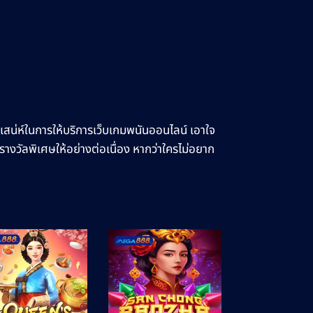
สน่ห์ในการให้บริการเว็บเกมพนันออนไลน์ เอาใจ
กรางวัลพิเศษให้อย่างต่อเนื่อง หากว่าใครไม่อยาก