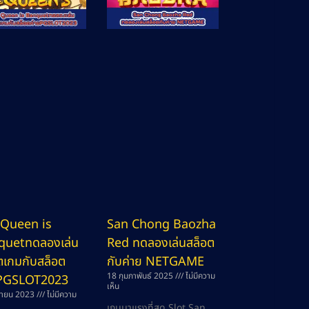
 Queen is
San Chong Baozha
quetทดลองเล่น
Red ทดลองเล่นสล็อต
ตเกมกับสล็อต
กับค่าย NETGAME
18 กุมภาพันธ์ 2025
ไม่มีความ
ยPGSLOT2023
เห็น
ษายน 2023
ไม่มีความ
เกมมาแรงที่สุด Slot San