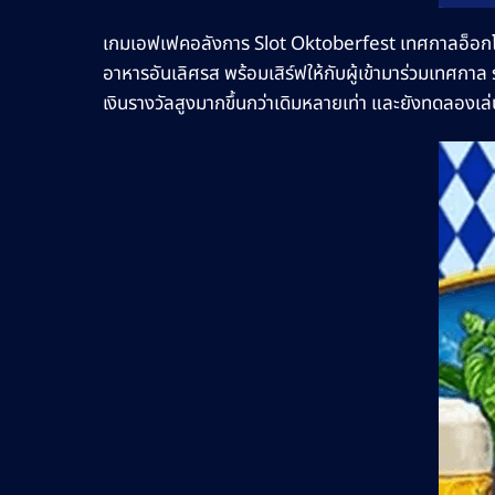
เกมเอฟเฟคอลังการ Slot Oktoberfest เทศกาลอ็อกโทเ
อาหารอันเลิศรส พร้อมเสิร์ฟให้กับผู้เข้ามาร่วมเทศก
เงินรางวัลสูงมากขึ้นกว่าเดิมหลายเท่า และยังทดลองเล่