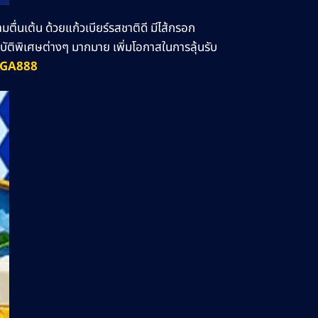
เต้น ด้วยแก้วเบียร์รสชาติดี มีไส้กรอก
ัติพิเศษต่างๆ มากมาย เพิ่มโอกาสในการลุ้นรับ
GA888