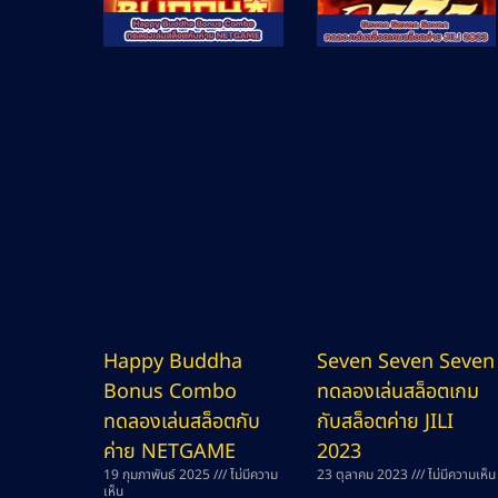
Happy Buddha
Seven Seven Seven
Bonus Combo
ทดลองเล่นสล็อตเกม
ทดลองเล่นสล็อตกับ
กับสล็อตค่าย JILI
ค่าย NETGAME
2023
19 กุมภาพันธ์ 2025
ไม่มีความ
23 ตุลาคม 2023
ไม่มีความเห็น
เห็น