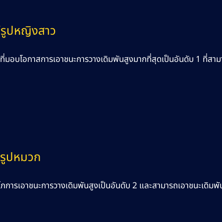
์รูปหญิงสาว
ที่มอบโอกาสการเอาชนะการวางเดิมพันสูงมากที่สุดเป็นอันดับ 1
ที่สา
์รูปหมวก
กการเอาชนะการวางเดิมพันสูงเป็นอันดับ 2 และสามารถเอาชนะเดิมพั