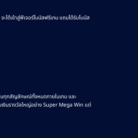
จะได้เข้าสู่ฟีเจอร์โบนัสฟรีเกม แถมได้รับโบนัส
แทนทุกสัญลักษณ์ทั้งหมดภายในเกม และ
้ารับเงินรางวัลใหญ่อย่าง Super Mega Win แต่