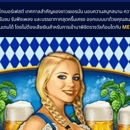
บอร์เฟสต์ เทศกาลสำคัญของชาวเยอรมัน มอบความสนุกสนาน ความตื่น
าล รับชม รับฟังเพลง และบรรยากาศสุดครื้นเครง ออกแบบมาด้วยคุณสมบ
นเกมได้ โดยไม่ต้องเสียเงินสำหรับการเข้ามาพิชิตรางวัลก้อนโตกับ
ME