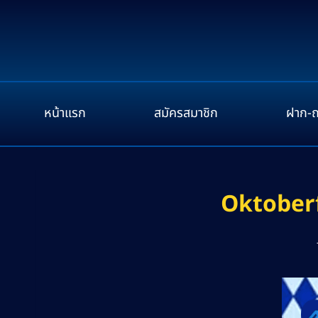
หน้าแรก
สมัครสมาชิก
ฝาก-
Oktoberf