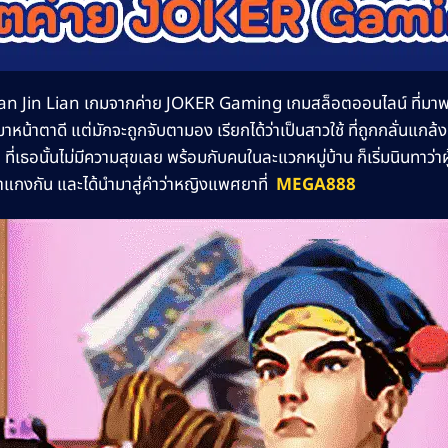
Pan Jin Lian เกมจากค่าย JOKER Gaming เกมสล็อตออนไลน์ ที่มาพร
าหน้าตาดี แต่มักจะถูกจับตามอง เรียกได้ว่าเป็นสาวใช้ ที่ถูกกลั่นแกล้
 ที่เธอนั้นไม่มีความสุขเลย พร้อมกับคนในละแวกหมู่บ้าน ก็เริ่มนินทาว่าผู้
ฆ่าแกงกัน และได้นำมาสู่คำว่าหญิงแพศยาที่
MEGA888