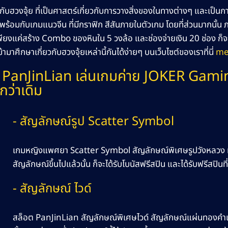
กับฮวงจุ้ย ที่เป็นศาสตร์เกี่ยวกับการวางสิ่งของในทางต่างๆ และเป็น
พร้อมกับเกมแนวจีน ที่มีกราฟิก สีสันภายในตัวเกม โดยที่ส่วนมากนั้น
่เพียงแค่สร้าง Combo ของหินใน 5 วงล้อ และช่องจ่ายเงิน 20 ช่อง ก็
าศึกษาเกี่ยวกับฮวงจุ้ยเหล่านี้กันได้ง่ายๆ บนเว็บไซต์ของเราที่นี่
me
anJinLian เล่นเกมค่าย JOKER Gaming ร
กว่าเดิม
- สัญลักษณ์รูป Scatter Symbol
เกมหญิงแพศยา Scatter Symbol สัญลักษณ์พิเศษรูปวังหลวง ห
สัญลักษณ์ขึ้นไปแล้วนั้น ก็จะได้รับโบนัสฟรีสปิน และได้รับฟรีสปินท
- สัญลักษณ์ ไวด์
สล็อต PanJinLian สัญลักษณ์พิเศษไวด์ สัญลักษณ์แผ่นทองคำเป