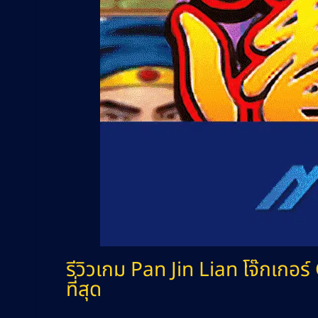
รีวิวเกม Pan Jin Lian โจ๊กเกอ
ที่สุด