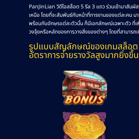
PanJinLian วิดีโอสล็อต 5 รีล 3 แถว ร่วมเข้ามาสัมผัส
เหนือ โดยที่จะสัมพันธ์กับหน้าที่การงานของแต่ละคน มา
พร้อมกับอักษรแต่ละตัวนั้น ก็มีเอกลักษณ์เฉพาะตัว ที
วงจุ้ยหรือหลักของการวางสิ่งของต่างๆ โดยที่สามารถเข้าม
รูปแบบสัญลักษณ์ของเกมสล็อต P
อัตราการจ่ายรางวัลสูงมากยิ่งขึ้น