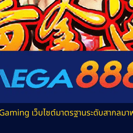
ร์ Gaming เว็บไซต์มาตรฐานระดับสากลมาพ