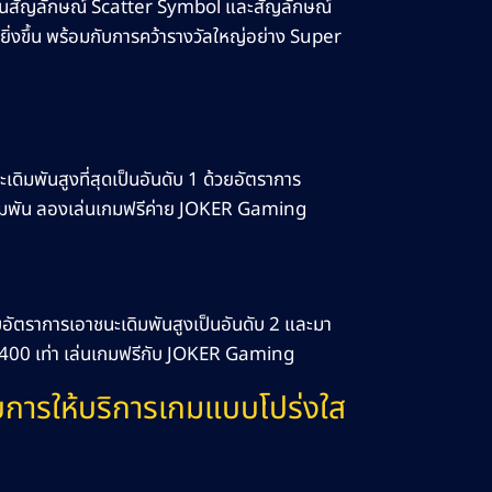
กเว้นสัญลักษณ์ Scatter Symbol และสัญลักษณ์
ิ่งขึ้น พร้อมกับการคว้ารางวัลใหญ่อย่าง Super
ิมพันสูงที่สุดเป็นอันดับ 1 ด้วยอัตราการ
นเดิมพัน ลองเล่นเกมฟรีค่าย JOKER Gaming
บอัตราการเอาชนะเดิมพันสูงเป็นอันดับ 2 และมา
ง x400 เท่า เล่นเกมฟรีกับ JOKER Gaming
บการให้บริการเกมแบบโปร่งใส