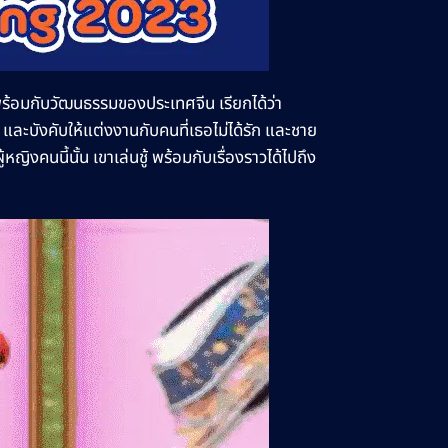
้อมกับวัฒนธรรมของประเทศจีน เรียกได้ว่า
ง และบังคับให้แต่งงานกับคนที่เธอไม่ได้รัก และชาย
หญิงคนนี้นั้น เขาเล่นชู้ พร้อมกับเรื่องราวได้ไปถึง