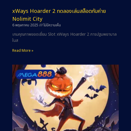
xWays Hoarder 2 ทดลองเล่นสล็อตกับค่าย
Nolimit City
6 พฤษภาคม 2025
ไม่มีความเห็น
เกมคุณภาพยอดเยี่ยม Slot xWays Hoarder 2 การปฐมพยาบาล
ในส
Read More »