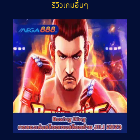
รีวิวเกมอื่นๆ