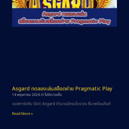
Asgard ทดลองเล่นสล็อตค่าย Pragmatic Play
14 พฤษภาคม 2024
ไม่มีความเห็น
แอสการ์ดกับ Slot Asgard ตำนานนักรบโบราณ ที่มาพร้อมกันกั
Read More »