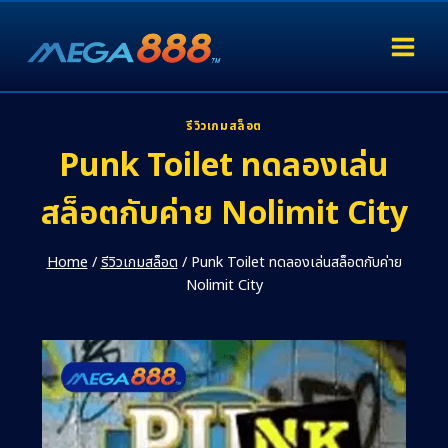
รีวิวเกมสล็อต
Punk Toilet ทดลองเล่น
สล็อตกับค่าย Nolimit City
Home
/
รีวิวเกมสล็อต
/
Punk Toilet ทดลองเล่นสล็อตกับค่าย
Nolimit City