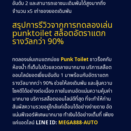
อันดับ 2 และสามารถเอาชนะเดิมพันได้สูงมากถึง
จำนวน x5 เท่าของยอดเดิมพัน
สรุปการรีวิวจากการทดลองเล่น
punktoilet สล็อตอัตราแตก
รางวัลกว่า 90%
ทดลองเล่นเกมแตกบ่อย
Punk Toilet
ชาวร็อคกับ
ห้องน้ำ ที่เต็มไปด้วยลวดลายมากมาย บริการสล็อต
ออนไลน์ยอดเยี่ยมอันดับ 1 มาพร้อมกับอัตราแตก
รางวัลมากกว่า 90% ช่วยให้ลงเดิมพัน และลุ้นความ
โชคดีได้อย่างต่อเนื่อง ภายในเกมอัดแน่นความคุ้มค่า
มากมาย บริการสล็อตออนไลน์ดีที่สุด ที่จะทำให้ท่าน
สัมผัสความรวยอยู่ใกล้แค่เอื้อมได้อย่างง่ายดาย อัด
แน่นฟีเจอร์พิเศษมากมาย ทำเงินได้อย่างเต็มที่ เพียง
แค่แอดไลน์
LINE ID:
MEGA888-AUTO