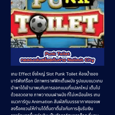
เกม Effect ยิ่งใหญ่ Slot Punk Toilet ห้องน้ำของ
บาร์พังก์ร็อก มีภาพกราฟฟิกเต็มผนัง รูปแบบแนวเกม
นำพาได้เข้ามาพบกับการออกแบบที่แปลกใหม่ เต็มไป
ด้วยลวดลาย ภาพวาดบนฝาผนัง ที่ไม่เหมือนใคร เกม
แนวการ์ตูน Animation สัมผัสกับบรรยากาศของเพ
ลงร็อคชวนให้ท่านได้ตื่นตาตื่นใจกับการลุ้นรับเงิน