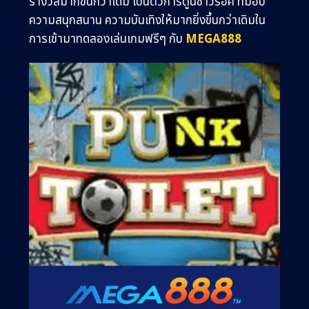
รางวัลมากขึ้นกว่าเดิม เป็นตัวการ์ตูนชาวร็อค ที่มอบ
ความสนุกสนาน ความบันเทิงให้มากยิ่งขึ้นกว่าเดิมใน
การเข้ามาทดลองเล่นเกมฟรีๆ กับ
MEGA888