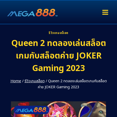
รีวิวเกมสล็อต
Queen 2 ทดลองเล่นสล็อต
เกมกับสล็อตค่าย JOKER
Gaming 2023
Home
/
รีวิวเกมสล็อต
/
Queen 2 ทดลองเล่นสล็อตเกมกับสล็อต
ค่าย JOKER Gaming 2023