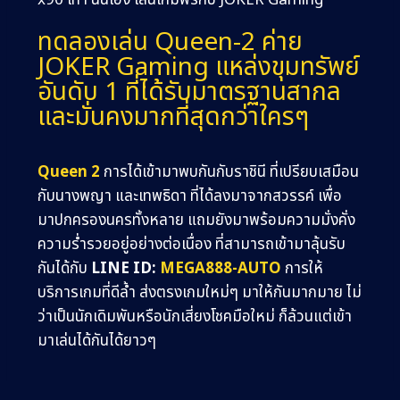
x90 เท่า นั่นเอง เล่นเกมฟรีกับ JOKER Gaming
ทดลองเล่น Queen-2 ค่าย
JOKER Gaming แหล่งขุมทรัพย์
อันดับ 1 ที่ได้รับมาตรฐานสากล
และมั่นคงมากที่สุดกว่าใครๆ
Queen 2
การได้เข้ามาพบกันกับราชินี ที่เปรียบเสมือน
กับนางพญา และเทพธิดา ที่ได้ลงมาจากสวรรค์ เพื่อ
มาปกครองนครทั้งหลาย แถมยังมาพร้อมความมั่งคั่ง
ความร่ำรวยอยู่อย่างต่อเนื่อง ที่สามารถเข้ามาลุ้นรับ
กันได้กับ
LINE ID:
MEGA888-AUTO
การให้
บริการเกมที่ดีล้ำ ส่งตรงเกมใหม่ๆ มาให้กันมากมาย ไม่
ว่าเป็นนักเดิมพันหรือนักเสี่ยงโชคมือใหม่ ก็ล้วนแต่เข้า
มาเล่นได้กันได้ยาวๆ