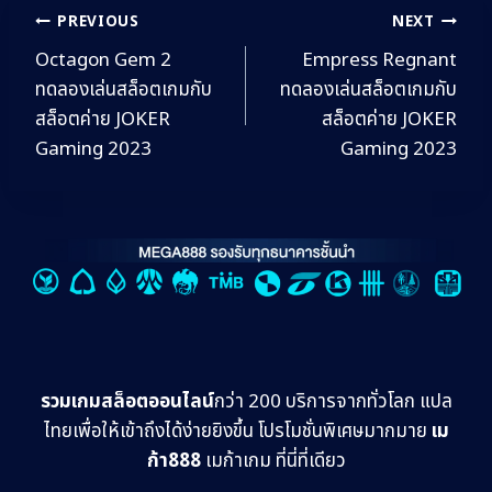
PREVIOUS
NEXT
Octagon Gem 2
Empress Regnant
ทดลองเล่นสล็อตเกมกับ
ทดลองเล่นสล็อตเกมกับ
สล็อตค่าย JOKER
สล็อตค่าย JOKER
Gaming 2023
Gaming 2023
รวมเกมสล็อตออนไลน์
กว่า 200 บริการจากทั่วโลก แปล
ไทยเพื่อให้เข้าถึงได้ง่ายยิงขึ้น โปรโมชั่นพิเศษมากมาย
เม
ก้า888
เมก้าเกม ที่นี่ที่เดียว