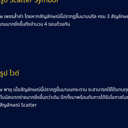
์รูป Scatter Symbol
ษ เพชรล้ำค่า
โดยหากสัญลักษณ์นี้ปรากฏขึ้นมาบนรีล ครบ 3 สัญลักษณ์ขึ้น
เกมมากยิ่งขึ้นถึงจำนวน 4 รอบด้วยกัน
ูป ไวด์
ษ พายุ เมื่อสัญลักษณ์นี้ปรากฏขึ้นมาบนกระดาน จะสามารถใช้ได้แท
ให้โบนัสแตกง่ายมากยิ่งขึ้นกว่าเดิม อีกทั้งมาพร้อมกับการได้รับโอกา
สัญลักษณ์ Scatter