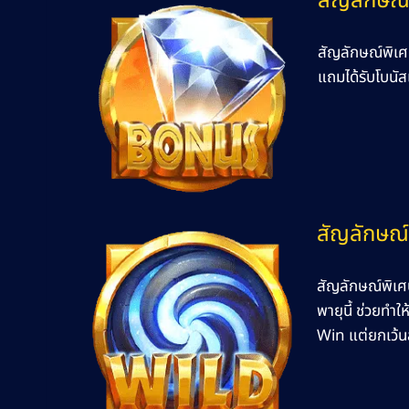
สัญลักษณ
สัญลักษณ์พิเศ
แถมได้รับโบนัส
สัญลักษณ์ร
สัญลักษณ์พิเศ
พายุนี้ ช่วยทำ
Win แต่ยกเว้น