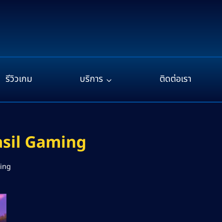
รีวิวเกม
บริการ
ติดต่อเรา
asil Gaming
ming