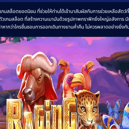
เกมสล็อตยอดนิยม ที่ช่วยให้ท่านได้เข้ามาสัมผัสกับการช่วยเหลือสัตว์ทั
วเกมสล็อต ที่สร้างความเมามันด้วยรูปภาพกราฟิกยิ่งใหญ่อลังการ มี
้าหากว่าใครชื่นชอบการออกเดินทางยามค่ำคืน ไม่ควรพลาดอย่างยิ่งกับ