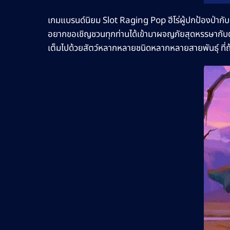
เกมแบรนด์นิยม Slot
Raging Pop ฮีโร่ผู้ปกป้องป่ากับ
อยากขอเชิญชวนทุกท่านได้เข้ามาผจญภัยสุดหรรษากับตั
เต็มไปด้วยสัตว์หลากหลายชนิดหลากหลายสายพันธุ์ ที่ถ