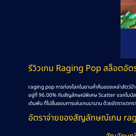
รีวิวเกม Raging Pop สล็อตอัตร
raging pop การท่องโลกในยามค่ำคืนของเหล่าสัตว์ป่าทั
อยู่ที่ 96.00% กับสัญลักษณ์พิเศษ Scatter แจกโบนัสฟ
เดิมพัน ที่ไม่ชื่นชอบการเล่นเกมมานาน ด้วยอัตราแตกราง
อัตราจ่ายของสัญลักษณ์เกม ra