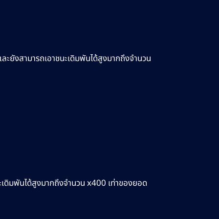
 และยังสามารถเอาชนะเดิมพันได้สูงมากถึงจำนวน
เดิมพันได้สูงมากถึงจำนวน x400 เท่าของยอด