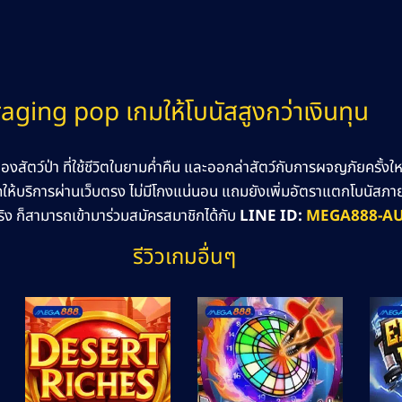
aging pop เกมให้โบนัสสูงกว่าเงินทุน
งสัตว์ป่า ที่ใช้ชีวิตในยามค่ำคืน และออกล่าสัตว์กับการผจญภัยครั้งให
ดให้บริการผ่านเว็บตรง ไม่มีโกงแน่นอน แถมยังเพิ่มอัตราแตกโบนัสภายใ
ิง ก็สามารถเข้ามาร่วมสมัครสมาชิกได้กับ
LINE ID:
MEGA888-A
รีวิวเกมอื่นๆ