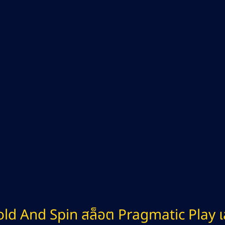
ld And Spin สล็อต Pragmatic Play เล