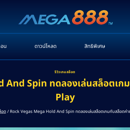
ถอน
ดาวน์โหลด
สิทธิพิเศษ
รีวิวเกมสล็อต
 And Spin ทดลองเล่นสล็อตเกมก
Play
ล็อต
/
Rock Vegas Mega Hold And Spin ทดลองเล่นสล็อตเกมกับสล็อตค่า