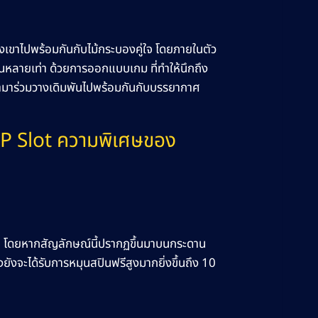
องเขาไปพร้อมกันกับไม้กระบองคู่ใจ โดยภายในตัว
ึ้นหลายเท่า ด้วยการออกแบบเกม ที่ทำให้นึกถึง
ข้ามาร่วมวางเดิมพันไปพร้อมกันกับบรรยากาศ
P Slot ความพิเศษของ
น โดยหากสัญลักษณ์นี้ปรากฏขึ้นมาบนกระดาน
้งยังจะได้รับการหมุนสปินฟรีสูงมากยิ่งขึ้นถึง 10