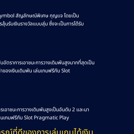
ymbol สัญลักษณ์พิเศษ กุญแจ โดยเป็น
ลุ้นรับเงินรางวัลแบบสุ่ม ซึ่งจะเป็นการได้รับ
ับอัตราการเอาชนะการวางเดิมพันสูงมากที่สุดเป็น
ของเงินเดิมพัน เล่นเกมฟรีกับ Slot
รเอาชนะการวางเดิมพันสูงเป็นอันดับ 2 และมา
ล่นเกมฟรีกับ Slot Pragmatic Play
ที่ดีของการเล่นเกมได้เงิน