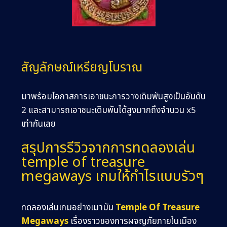
สัญลักษณ์เหรียญโบราณ
มาพร้อมโอกาสการเอาชนะการวางเดิมพันสูงเป็นอันดับ
2 และสามารถเอาชนะเดิมพันได้สูงมากถึงจำนวน x5
เท่ากันเลย
สรุปการรีวิวจากการทดลองเล่น
temple of treasure
megaways เกมให้กำไรแบบรัวๆ
ทดลองเล่นเกมอย่างเมามัน
Temple Of Treasure
Megaways
เรื่องราวของการผจญภัยภายในเมือง