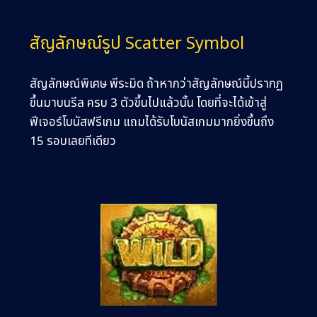
สัญลักษณ์รูป Scatter Symbol
สัญลักษณ์พิเศษ พีระมิด ถ้าหากว่าสัญลักษณ์นี้ปรากฏ
ขึ้นมาบนรีล ครบ 3 ตัวขึ้นไปแล้วนั้น โดยที่จะได้เข้าสู่
ฟีเจอร์โบนัสฟรีเกม แถมได้รับโบนัสเกมมากยิ่งขึ้นถึง
15 รอบเลยทีเดียว