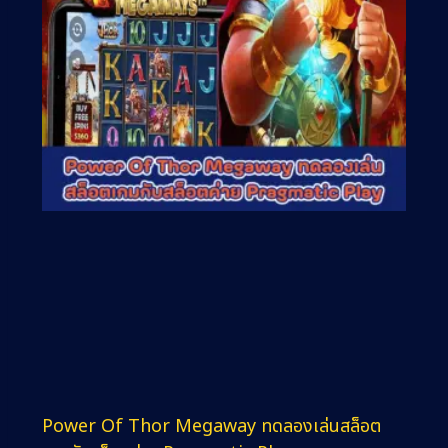
Power Of Thor Megaway ทดลองเล่นสล็อต