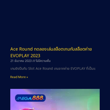
Ace Round ทดลองเล่นสล็อตเกมกับสล็อตค่าย
EVOPLAY 2023
21 ธันวาคม 2023
ไม่มีความเห็น
เกมยิงปืนกับ Slot Ace Round เกมจากค่าย EVOPLAY ที่เป็นแ
Read More »