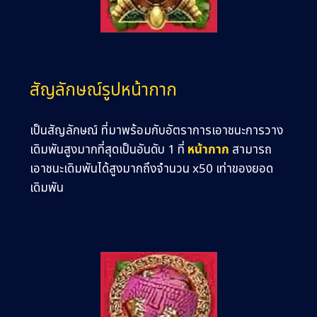
สัญลักษณ์รูปหน้ากาก
เป็นสัญลักษณ์ ที่มาพร้อมกับอัตราการเอาชนะการวาง
เดิมพันสูงมากที่สุดเป็นอันดับ 1 ที่
หน้ากาก
สามารถ
เอาชนะเดิมพันได้สูงมากถึงจำนวน x50 เท่าของยอด
เดิมพัน