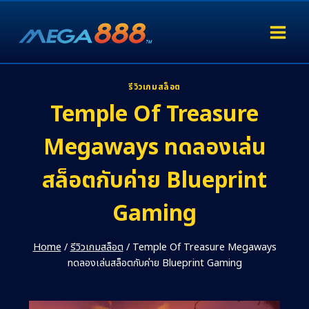
รีวิวเกมสล็อต
Temple Of Treasure
Megaways ทดลองเล่น
สล็อตกับค่าย Blueprint
Gaming
Home
/
รีวิวเกมสล็อต
/
Temple Of Treasure Megaways
ทดลองเล่นสล็อตกับค่าย Blueprint Gaming