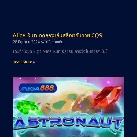
Alice Run ทดลองเล่นสล็อตกับค่าย CQ9
28 มิถุนายน 2024
ไม่มีความเห็น
เกมทำเงินดี Slot Alice Run อลิซรัน การวิ่งไปเรื่อยๆ ในโ
Read More »