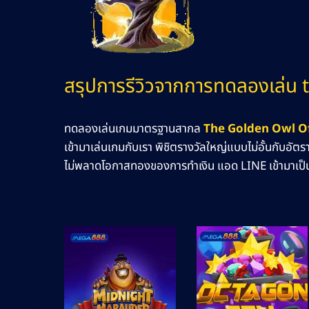
สรุปการรีวิวจากการทดลองเล่น 
ทดลองเล่นเกมมาตรฐานสากล
The Golden Owl O
เข้ามาเล่นเกมกับเรา พิชิตรางวัลใหญ่แบบไม่อั้นกับอัต
ไม่พลาดโอกาสทองของการทำเงิน แอด LINE เข้ามาเป็นค