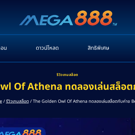
ถอน
ดาวน์โหลด
สิทธิพิเศษ
รีวิวเกมสล็อต
l Of Athena ทดลองเล่นสล็อตก
e
/
รีวิวเกมสล็อต
/
The Golden Owl Of Athena ทดลองเล่นสล็อตกับค่าย B