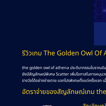
รีวิวเกม The Golden Owl Of
the golden owl of athena ประติมากรรมโบราณอันเก่าแ
ยังมีสัญลักษณ์พิเศษ Scatter เพิ่มโอกาสในการหมุนวงล
รางวัลได้อย่างง่ายดาย แจกโปรพิเศษตั้งแต่ครั้งแรก เมื
อัตราจ่ายของสัญลักษณ์เกม th