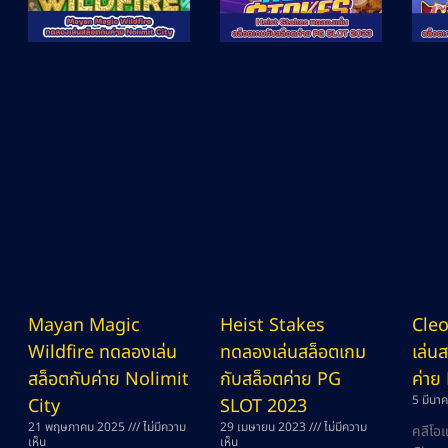
Mayan Magic
Heist Stakes
Cle
Wildfire ทดลองเล่น
ทดลองเล่นสล็อตเกม
เล่น
สล็อตกับค่าย Nolimit
กับสล็อตค่าย PG
ค่าย
5 มีนา
City
SLOT 2023
21 พฤษภาคม 2025
ไม่มีความ
29 เมษายน 2023
ไม่มีความ
คลีโอ
เห็น
เห็น