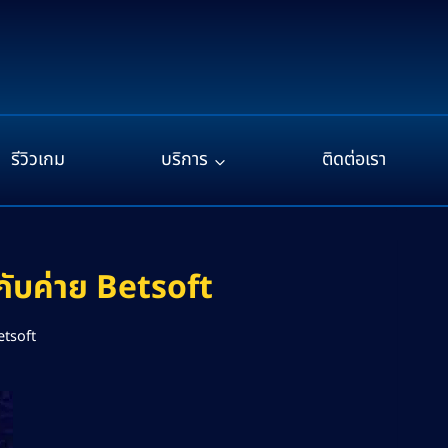
รีวิวเกม
บริการ
ติดต่อเรา
ับค่าย Betsoft
etsoft