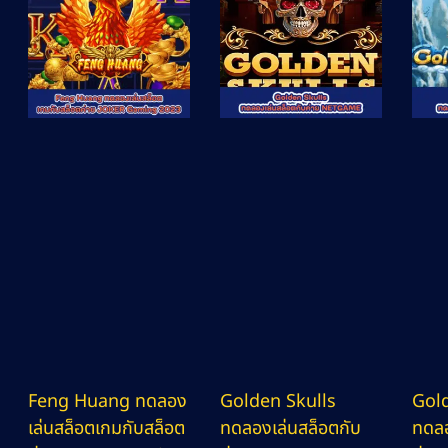
Feng Huang ทดลอง
Golden Skulls
Gold
เล่นสล็อตเกมกับสล็อต
ทดลองเล่นสล็อตกับ
ทดลอ