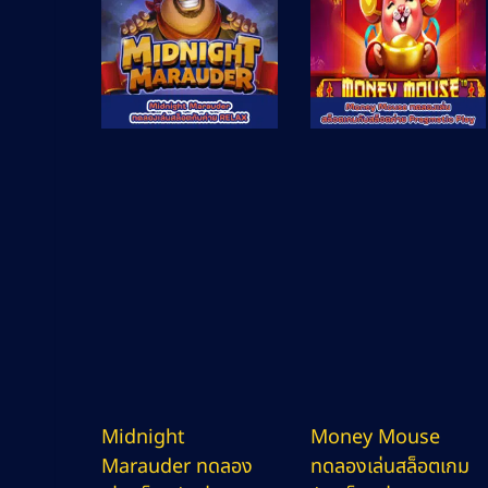
Midnight
Money Mouse
Marauder ทดลอง
ทดลองเล่นสล็อตเกม