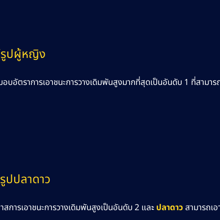
รูปผู้หญิง
มอบอัตราการเอาชนะการวางเดิมพันสูงมากที่สุดเป็นอันดับ 1
ที่สามาร
์รูปปลาดาว
าสการเอาชนะการวางเดิมพันสูงเป็นอันดับ 2 แล
ะ
ปลาดาว
สามารถเอา