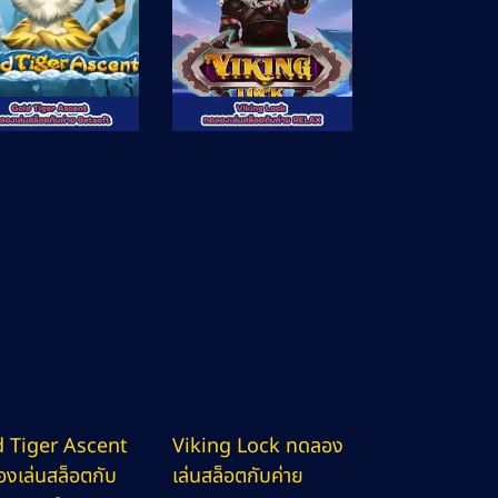
 Tiger Ascent
Viking Lock ทดลอง
งเล่นสล็อตกับ
เล่นสล็อตกับค่าย