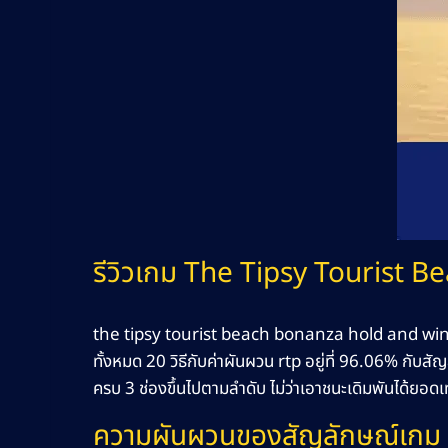
รีวิวเกม The Tipsy Tourist 
the tipsy tourist beach bonanza hold and win ก
ทั้งหมด 20 วิธีกับค่าผันผวน rtp อยู่ที่ 96.06% กับส
ครบ 3 ช่องขึ้นไปตามลำดับ ไม่ว่าเอาชนะเดิมพันได้ยอดเท
ความผันผวนของสัญลักษณ์เกม 