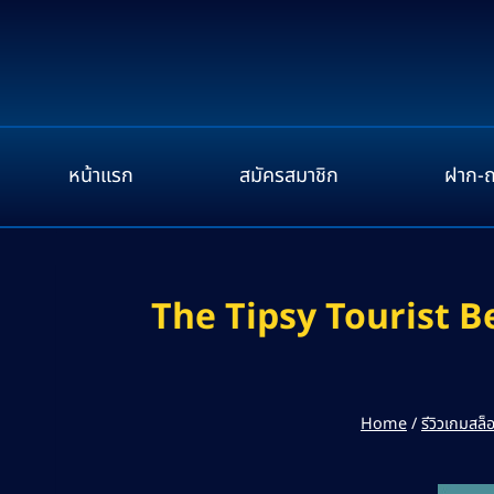
หน้าแรก
สมัครสมาชิก
ฝาก-
The Tipsy Tourist B
Home
/
รีวิวเกมสล็