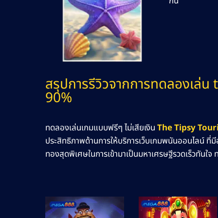
กัน
สรุปการรีวิวจากการทดลองเล่น
90%
ทดลองเล่นเกมแบบฟรีๆ ไม่เสียเงิน
The Tipsy Tour
ประสิทธิภาพด้านการให้บริการเว็บเกมพนันออนไลน์ ที่ม
ทองสุดพิเศษในการเข้ามาเป็นมหาเศรษฐีรวดเร็วทันใจ ท