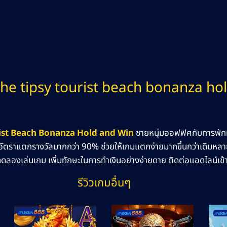
 the tipsy tourist beach bonanza ho
ist Beach Bonanza Hold and Win
ชายหนุ่มออฟฟิศกับการพั
ีอัตราแตกรางวัลมากกว่า 90% ช่วยให้เกมแตกง่ายมากขึ้นกว่าเดิมหลาย
ดลองเล่นเกม เพิ่มทักษะในการทำเงินอย่างง่ายดาย ติดต่อแอดไลน์เข
รีวิวเกมอื่นๆ