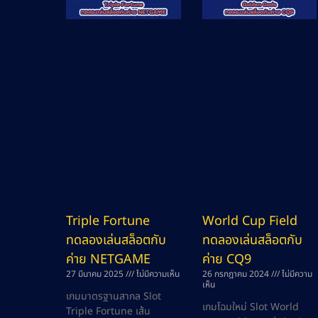
Triple Fortune
World Cup Field
ทดลองเล่นสล็อตกับ
ทดลองเล่นสล็อตกับ
ค่าย NETGAME
ค่าย CQ9
27 มีนาคม 2025
ไม่มีความเห็น
26 กรกฎาคม 2024
ไม่มีความ
เห็น
เกมมาตรฐานสากล Slot
เกมโฉมใหม่ Slot World
Triple Fortune เส้น