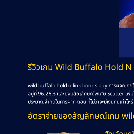
รีวิวเกม Wild Buffalo Hold 
wild buffalo hold n link bonus buy การผจญภัยในอเ
อยู่ที่ 96.26% และยังมีสัญลักษณ์พิเศษ Scatter เพิ่
ประมาณจำกัดในการฝาก-ถอน ที่ไม่ว่าจะมีเงินทุนเท่าไหร
อัตราจ่ายของสัญลักษณ์เกม wi