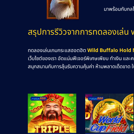
มาพร้อมกับกลไ
สรุปการรีวิวจากการทดลองเล่น 
ทดลองเล่นเกมกระแสฮอตฮิต
Wild Buffalo Hold
เว็บไซต์ของเรา อัดแน่นฟีเจอร์พิเศษเพียบ ทำเงิน และค
สนุกสนานกับการลุ้นรับความคุ้มค่า ห้ามพลาดเด็ดขาด 