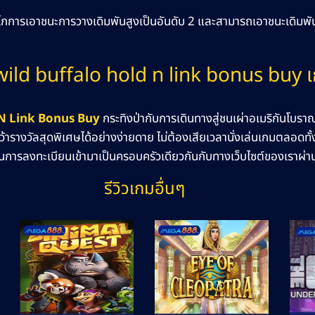
กการเอาชนะการวางเดิมพันสูงเป็นอันดับ 2 และสามารถเอาชนะเดิมพั
wild buffalo hold n link bonus buy เก
 N Link Bonus Buy
กระทิงป่ากับการเดินทางสู่ชนเผ่าอเมริกันโบรา
ว้ารางวัลสุดพิเศษได้อย่างง่ายดาย ไม่ต้องเสียเวลานั่งเล่นเกมตลอดทั
ในการลงทะเบียนเข้ามาเป็นครอบครัวเดียวกันกับทางเว็บไซต์ของเราผ่
รีวิวเกมอื่นๆ