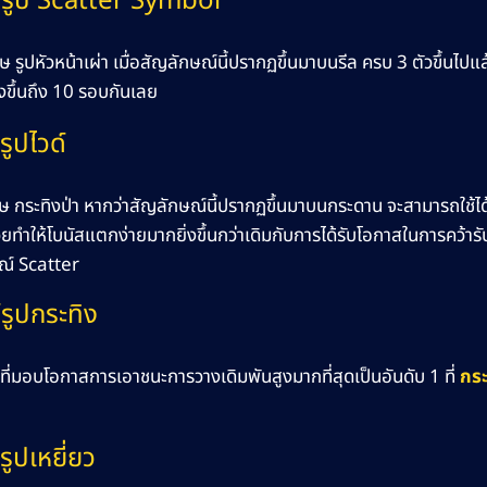
์รูป Scatter Symbol
รูปหัวหน้าเผ่า เมื่อสัญลักษณ์นี้ปรากฏขึ้นมาบนรีล ครบ 3 ตัวขึ้นไปแล้ว
งขึ้นถึง 10 รอบกันเลย
รูปไวด์
ษ กระทิงป่า หากว่าสัญลักษณ์นี้ปรากฏขึ้นมาบนกระดาน จะสามารถใช้
่วยทำให้โบนัสแตกง่ายมากยิ่งขึ้นกว่าเดิมกับการได้รับโอกาสในการคว
ณ์ Scatter
รูปกระทิง
ที่มอบโอกาสการเอาชนะการวางเดิมพันสูงมากที่สุดเป็นอันดับ 1 ที่
กระ
ูปเหยี่ยว