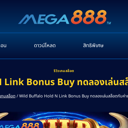
ถอน
ดาวน์โหลด
สิทธิพิเศษ
รีวิวเกมสล็อต
N Link Bonus Buy ทดลองเล่นส
ิวเกมสล็อต
/
Wild Buffalo Hold N Link Bonus Buy ทดลองเล่นสล็อตกับค