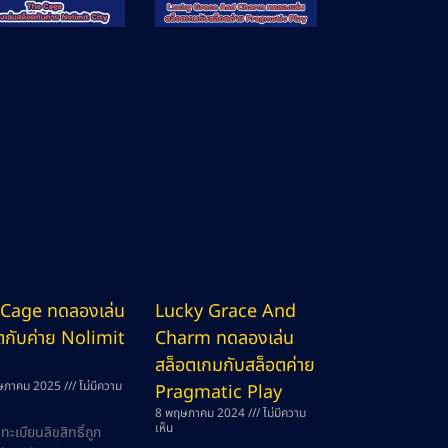
Cage ทดลองเล่น
Lucky Grace And
ตกับค่าย Nolimit
Charm ทดลองเล่น
สล็อตเกมกับสล็อตค่าย
ษภาคม 2025
ไม่มีความ
Pragmatic Play
8 พฤษภาคม 2024
ไม่มีความ
เห็น
ะเบียนลิขสิทธิ์ถูก