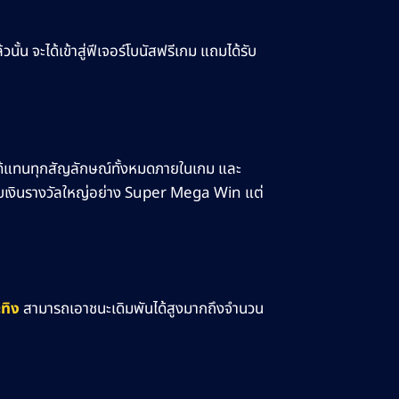
นั้น จะได้เข้าสู่ฟีเจอร์โบนัสฟรีเกม แถมได้รับ
ได้แทนทุกสัญลักษณ์ทั้งหมดภายในเกม และ
้ารับเงินรางวัลใหญ่อย่าง Super Mega Win แต่
ทิง
สามารถเอาชนะเดิมพันได้สูงมากถึงจำนวน