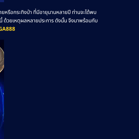
หรือกระทิงป่า ที่มีอายุนานหลายปี ท่านจะได้พบ
้ ด้วยเหตุผลหลายประการ ดังนั้น จึงมาพร้อมกับ
GA888