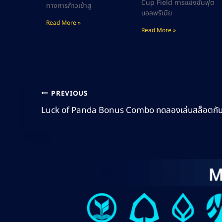
Cup Field การแข่งขันฟุต
ทางการก้าวเข้าสู
บอลพรีเมีย
Read More »
Read More »
PREVIOUS
Luck of Panda Bonus Combo ทดลองเล่นสล็อตกั