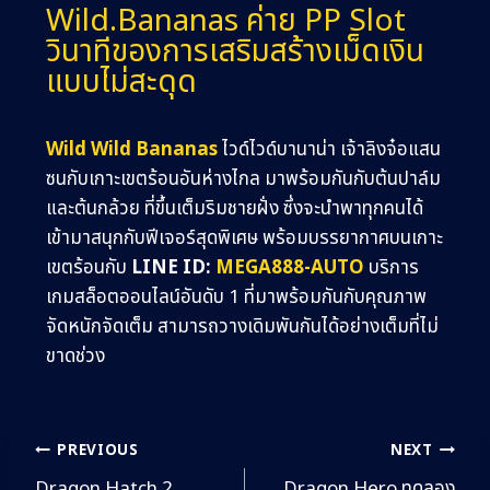
Wild.Bananas ค่าย PP Slot
วินาทีของการเสริมสร้างเม็ดเงิน
แบบไม่สะดุด
Wild Wild Bananas
ไวด์ไวด์บานาน่า เจ้าลิงจ๋อแสน
ซนกับเกาะเขตร้อนอันห่างไกล มาพร้อมกันกับต้นปาล์ม
และต้นกล้วย ที่ขึ้นเต็มริมชายฝั่ง ซึ่งจะนำพาทุกคนได้
เข้ามาสนุกกับฟีเจอร์สุดพิเศษ พร้อมบรรยากาศบนเกาะ
เขตร้อน
กับ
LINE ID:
MEGA888-AUTO
บริการ
เกมสล็อตออนไลน์อันดับ 1 ที่มาพร้อมกันกับคุณภาพ
จัดหนักจัดเต็ม สามารถวางเดิมพันกันได้อย่างเต็มที่ไม่
ขาดช่วง
PREVIOUS
NEXT
Dragon Hatch 2
Dragon Hero ทดลอง