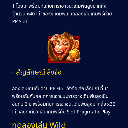
1 โดยมาพร้อมกันกับการเอาชนะเดิมพันสูงมากถึง
จำนวน x40 เท่าขอเงินเดิมพัน ทดลองเล่นเกมฟรีค่าย
PP Slot
- สัญลักษณ์ ลิงจ๋อ
ลองเล่นเกมกับค่าย PP Slot ลิงจ๋อ สัญลักษณ์ ที่มา
พร้อมกันกับกลไกการเอาชนะการวางเดิมพันสูงเป็น
อันดับ 2 มาพร้อมกับการเอาชนะเดิมพันสูงมากถึง x32
เท่าเลยทีเดียว เล่นเกมฟรีกับ Slot Pragmatic Play
ทดลองเล่น Wild