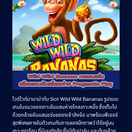
ไวด์ไวด์บานาน่า
กับ Slot
Wild Wild Bananas รูปแบบ
เกมในแนวของเกาะอันแสนห่างไกลเกาะหนึ่ง ซึ่งเต็มไป
ด้วยกล้วยอันแสนอร่อยของเจ้าลิงจ๋อ มาพร้อมฟีเจอร์
สุดพิเศษภายในตัวเกมกับการลองนึกภาพว่าได้อยู่บน
เกาะเขตร้อน ที่มีมนต์ขลัง ซึ่งมีต้นปาล์ม และต้นกล้วย