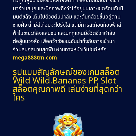
ทวีคูณสูงมากยิ่งขึ้นหลายพันเท่า พร้อมกันกับการเข้า
มาร่วมสนุก และนึกภาพถึงว่าได้อยู่บนเกาะเขตร้อนอันมี
มนต์ขลัง เต็มไปด้วยต้นปาล์ม และต้นกล้วยขึ้นอยู่ตาม
ชายฝั่ง น้ำมีสีเกือบจะโปร่งใส แต่มีการสะท้อนท้องฟ้าสี
ฟ้าในขณะที่ลิงแสนซน และนกทูแคนมีชีวิตชีวากำลัง
ต่อสู้บนวงล้อ เพื่อคว้าชัยชนะอันน่าทึ่งกับการเข้ามา
ร่วมสนุกสนานสุดฟิน ผ่านทางหน้าเว็บไซต์หลัก
mega888tm.com
รูปแบบสัญลักษณ์ของเกมสล็อต
Wild Wild.Bananas PP Slot
สล็อตคุณภาพดี เล่นง่ายที่สุดกว่า
ใคร