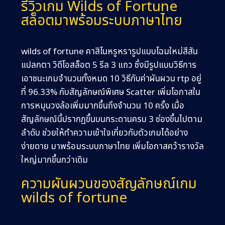
รีวิวเกม Wilds of Fortune
สล็อตมาพร้อมระบบภาษาไทย
wilds of fortune คาสิโนหรูหรารูปแบบโฉมใหม่สีสัน
แปลกตา วิดีโอสล็อต 5 รีล 3 แถว ซึ่งมีรูปแบบวิธีการ
เอาชนะเกมจำนวนทั้งหมด 10 วิธีกับค่าผันผวน rtp อยู่
ที่ 96.33% กับสัญลักษณ์พิเศษ Scatter เพิ่มโอกาสใน
การหมุนวงล้อเพิ่มมากขึ้นถึงจำนวน 10 ครั้ง เมื่อ
สัญลักษณ์นี้ปรากฏขึ้นบนกระดานครบ 3 ช่องขึ้นไปตาม
ลำดับ ช่วยให้ทำความเข้าใจเกี่ยวกับตัวเกมได้อย่าง
ง่ายดาย มาพร้อมระบบภาษาไทย เพิ่มโอกาสคว้ารางวัล
ใหญ่มากขึ้นกว่าเดิม
ความผันผวนของสัญลักษณ์เกม
wilds of fortune