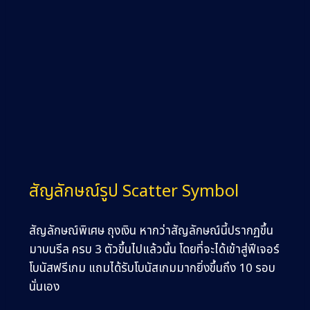
สัญลักษณ์รูป Scatter Symbol
สัญลักษณ์พิเศษ ถุงเงิน หากว่าสัญลักษณ์นี้ปรากฏขึ้น
มาบนรีล ครบ 3 ตัวขึ้นไปแล้วนั้น โดยที่จะได้เข้าสู่ฟีเจอร์
โบนัสฟรีเกม แถมได้รับโบนัสเกมมากยิ่งขึ้นถึง 10 รอบ
นั่นเอง