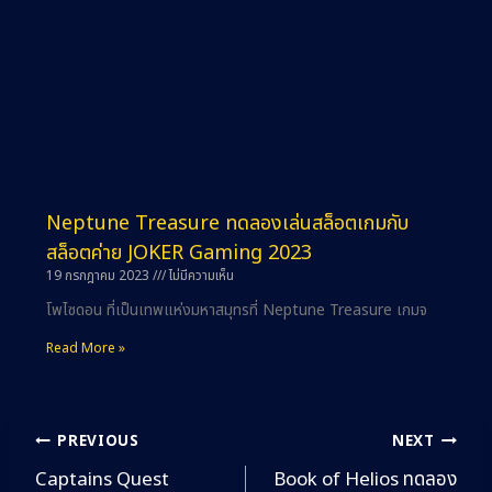
Neptune Treasure ทดลองเล่นสล็อตเกมกับ
สล็อตค่าย JOKER Gaming 2023
19 กรกฎาคม 2023
ไม่มีความเห็น
โพไซดอน ที่เป็นเทพแห่งมหาสมุทรที่ Neptune Treasure เกมจ
Read More »
PREVIOUS
NEXT
Captains Quest
Book of Helios ทดลอง