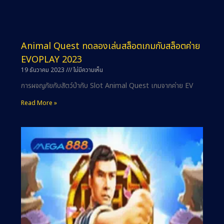
Animal Quest ทดลองเล่นสล็อตเกมกับสล็อตค่าย
EVOPLAY 2023
19 ธันวาคม 2023
ไม่มีความเห็น
การผจญภัยกับสัตว์ป่ากับ Slot Animal Quest เกมจากค่าย EV
Read More »