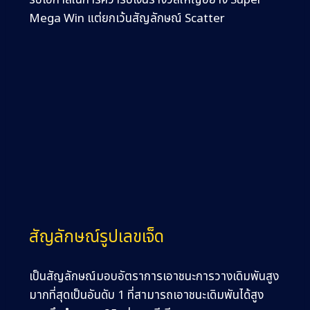
รับโอกาสในการคว้ารับเงินรางวัลใหญ่อย่าง Super
Mega Win แต่ยกเว้นสัญลักษณ์ Scatter
สัญลักษณ์รูปเลขเจ็ด
เป็นสัญลักษณ์มอบอัตราการเอาชนะการวางเดิมพันสูง
มากที่สุดเป็นอันดับ 1 ที่สามารถเอาชนะเดิมพันได้สูง