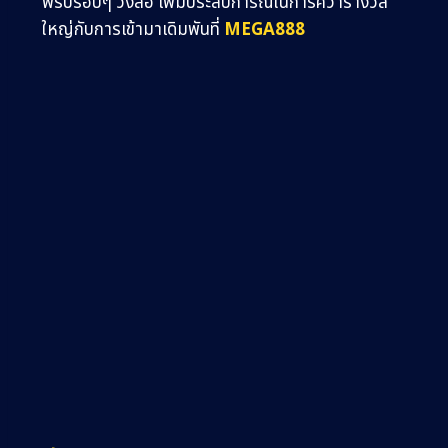
พริบรอบๆ วงล้อ เพิ่มประสบการณ์ในการคว้ารางวัล
ใหญ่กับการเข้ามาเดิมพันที่
MEGA888