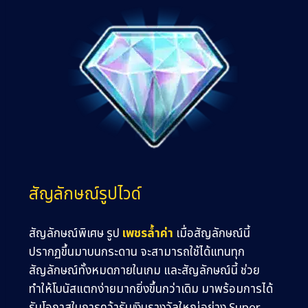
สัญลักษณ์รูปไวด์
สัญลักษณ์พิเศษ รูป
เพชรล้ำค่า
เมื่อสัญลักษณ์นี้
ปรากฏขึ้นมาบนกระดาน จะสามารถใช้ได้แทนทุก
สัญลักษณ์ทั้งหมดภายในเกม และสัญลักษณ์นี้ ช่วย
ทำให้โบนัสแตกง่ายมากยิ่งขึ้นกว่าเดิม มาพร้อมการได้