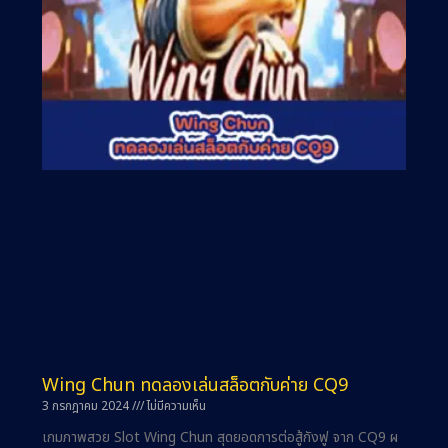
Wing Chun ทดลองเล่นสล็อตกับค่าย CQ9
3 กรกฎาคม 2024
ไม่มีความเห็น
เกมภาพสวย Slot Wing Chun สุดยอดการต่อสู้กังฟู จาก CQ9 ผ