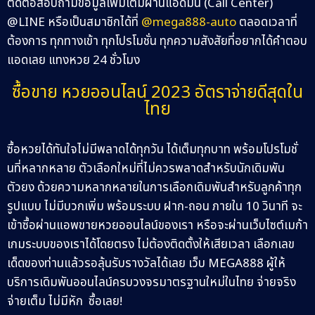
ติดต่อสอบถามข้อมูลเพิ่มเติมผ่านแอดมิน (Call Center)
@LINE หรือเป็นสมาชิกได้ที่
@mega888-auto
ตลอดเวลาที่
ต้องการ ทุกทางเข้า ทุกโปรโมชั่น ทุกความสังสัยที่อยากได้คำตอบ
แอดเลย แทงหวย 24 ชั่วโมง
ซื้อขาย หวยออนไลน์ 2023 อัตราจ่ายดีสุดใน
ไทย
ซื้อหวยได้ทันใจไม่มีพลาดได้ทุกวัน ได้เต็มทุกบาท พร้อมโปรโมชั่
นที่หลากหลาย ตัวเลือกใหม่ที่ไม่ควรพลาดสำหรับนักเดิมพัน
ตัวยง ด้วยความหลากหลายในการเลือกเดิมพันสำหรับลูกค้าทุก
รูปแบบ ไม่มีบวกเพิ่ม พร้อมระบบ ฝาก-ถอน ภายใน 10 วินาที จะ
เข้าซื้อผ่านแอพขายหวยออนไลน์ของเรา หรือจะผ่านเว็บไซต์เมก้า
เกมระบบของเราได้โดยตรง ไม่ต้องติดตั้งให้เสียเวลา เลือกเลข
เด็ดของท่านแล้วรอลุ้นรับรางวัลได้เลย เว็บ MEGA888 ผู้ให้
บริการเดิมพันออนไลน์ครบวงจรมาตรฐานใหม่ในไทย จ่ายจริง
จ่ายเต็ม ไม่มีหัก ซื้อเลย!