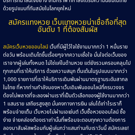
บริการที่น่าสนใจอย่าง เกมกราฟ ที่กำลังได้รับความนิยมในไทย
ด้วยรูปแบบที่ทันสมัยในโลกยุคใหม่
สมัครแทงหวย เว็บแทงหวยน่าเชื่อถือที่สุด
อันดับ 1 ที่ต้องสัมผัส
สมัครเว็บหวยออนไลน์
เว็บที่มีผู้ไว้ใจใช้งานมากกว่า 1 หมื่นราย
ต่อวัน พร้อมเติมโตขึ้นเรื่อยๆจากความเชื่อใจ มั่นใจต่อเว็บของ
เราจากผู้เล่นทั้งหมด ไม่ใช่แค่ในด้านหวย แต่ยังรวมครอบคลุมไป
ทุกเกมที่เราให้บริการ ด้วยความสนุก ตื่นเต้นในรูปแบบมากกว่า
1,000 รายการที่เราให้บริการเดิมพันผ่านมาตรฐานระดับสากล
ในไทย ที่หากท่านกำลังมองหาเว็บเดิมพันออนไลน์ที่ครบวงจร
ต้องไม่พลาดที่จะลองผ่านเราที่เป็นตัวเลือกของผู้ใช้งานมากกว่า
1 แสนราย เสถียรสูงสุด มั่นคงทางการเงิน เล่นได้เท่าไรเราก็
พร้อมจ่ายเต็ม เว็บหวยไม่ผ่านเอเย่นต์ เว็บซื้อหวยออนไลน์ ซื้อ
ง่าย จ่ายคล่องต้องเราเท่านั้นที่พร้อมจะตอบทุกความต้องการ
ลองมาสัมผัสพร้อมกับผู้เล่นกว่าแสนท่านกับเราวันนี้ สมัครเลย!