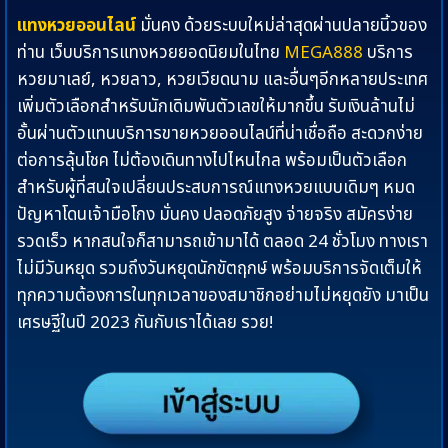
แทงหวยออนไลน์
มั่นคง ด้วยระบบใหม่ล่าสุดผ่านปลายนิ้วของ
ท่าน เว็บบริการแทงหวยยอดนิยมในไทย
MEGA888
บริการ
หวยมาเลย์, หวยลาว, หวยเวียดนาม และอื่นๆอีกหลายประเทศ
เพิ่มตัวเลือกสำหรับนักเดิมพันตัวเลขให้มากขึ้น รับเงินล้านไม่
อั้นผ่านตัวแทนบริการขายหวยออนไลน์ที่น่าเชื่อถือ สะดวกง่าย
ต่อการลุ้นโชค ไม่ต้องเดินทางไปไหนไกล พร้อมเป็นตัวเลือก
สำหรับผู้ที่สนใจเปลี่ยนประสบการณ์แทงหวยแบบเดิมๆ หมด
ปัญหาโดนเจ้ามือโกง มั่นคง ปลอดภัยสูง จ่ายจริง สมัครง่าย
รวดเร็ว หากสนใจก็สามารถเข้ามาได้ ตลอด 24 ชั่วโมง ทางเรา
ไม่มีวันหยุด รวมถึงวันหยุดนักขัตฤกษ์ พร้อมบริการจัดเต็มให้
ทุกความต้องการในทุกเวลาของสมาชิกอย่ามไม่หยุดยัง มาเป็น
เศรษฐีในปี 2023 กันกับเราได้เลย รวย!