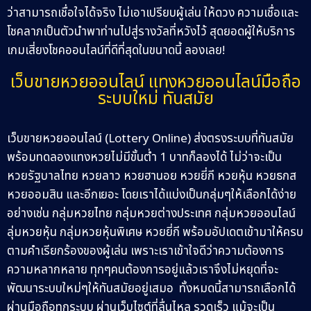
ว่าสามารถเชื่อใจได้จริง ไม่เอาเปรียบผู้เล่น ให้ดวง ความเชื่อและ
โชคลาภเป็นตัวนำพาท่านไปสู่รางวัลที่หวังไว้ สุดยอดผู้ให้บริการ
เกมเสี่ยงโชคออนไลน์ที่ดีที่สุดในขนาดนี้ ลองเลย!
เว็บขายหวยออนไลน์ แทงหวยออนไลน์มือถือ
ระบบใหม่ ทันสมัย
เว็บขายหวยออนไลน์ (Lottery Online) ส่งตรงระบบที่ทันสมัย
พร้อมทดลองแทงหวยไม่มีขั้นตํ่า 1 บาทก็ลองได้ ไม่ว่าจะเป็น
หวยรัฐบาลไทย หวยลาว หวยฮานอย หวยยี่กี หวยหุ้น หวยธกส
หวยออมสิน และอีกเยอะ โดยเราได้แบ่งเป็นกลุ่มๆให้เลือกได้ง่าย
อย่างเช่น กลุ่มหวยไทย กลุ่มหวยต่างประเทศ กลุ่มหวยออนไลน์
ลุ่มหวยหุ้น กลุ่มหวยหุ้นพิเศษ หวยยี่กี พร้อมอัปเดตเข้ามาให้ครบ
ตามคำเรียกร้องของผู้เล่น เพราะเราเข้าใจดีว่าความต้องการ
ความหลากหลาย ทุกๆคนต้องการอยู่แล้วเราจึงไม่หยุดที่จะ
พัฒนาระบบใหม่ๆให้ทันสมัยอยู่เสมอ ทั้งหมดนี้สามารถเลือกได้
ผ่านมือถือทุกระบบ ผ่านเว็บไซต์ที่ลื่นไหล รวดเร็ว แม้จะเป็น