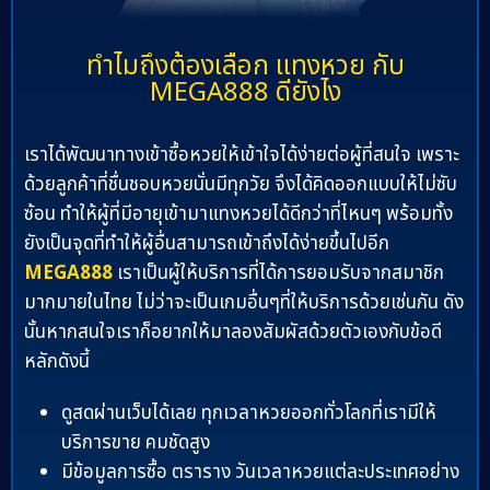
ทำไมถึงต้องเลือก แทงหวย กับ
MEGA888 ดียังไง
เราได้พัฒนาทางเข้าซื้อหวยให้เข้าใจได้ง่ายต่อผู้ที่สนใจ เพราะ
ด้วยลูกค้าที่ชื่นชอบหวยนั่นมีทุกวัย จึงได้คิดออกแบบให้ไม่ซับ
ซ้อน ทำให้ผู้ที่มีอายุเข้ามาแทงหวยได้ดีกว่าที่ไหนๆ พร้อมทั้ง
ยังเป็นจุดที่ทำให้ผู้อื่นสามารถเข้าถึงได้ง่ายขึ้นไปอีก
MEGA888
เราเป็นผู้ให้บริการที่ได้การยอมรับจากสมาชิก
มากมายในไทย ไม่ว่าจะเป็นเกมอื่นๆที่ให้บริการด้วยเช่นกัน ดัง
นั้นหากสนใจเราก็อยากให้มาลองสัมผัสด้วยตัวเองกับข้อดี
หลักดังนี้
ดูสดผ่านเว็บได้เลย ทุกเวลาหวยออกทั่วโลกที่เรามีให้
บริการขาย คมชัดสูง
มีข้อมูลการซื้อ ตราราง วันเวลาหวยแต่ละประเทศอย่าง