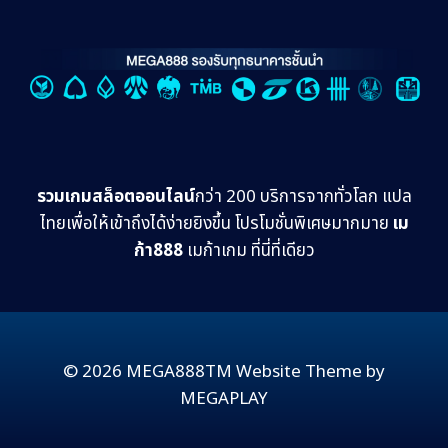
รวมเกมสล็อตออนไลน์
กว่า 200 บริการจากทั่วโลก แปล
ไทยเพื่อให้เข้าถึงได้ง่ายยิงขึ้น โปรโมชั่นพิเศษมากมาย
เม
ก้า888
เมก้าเกม ที่นี่ที่เดียว
© 2026 MEGA888TM Website Theme by
MEGAPLAY